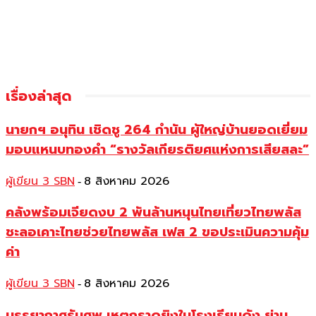
เรื่องล่าสุด
นายกฯ อนุทิน เชิดชู 264 กำนัน ผู้ใหญ่บ้านยอดเยี่ยม
มอบแหนบทองคำ “รางวัลเกียรติยศแห่งการเสียสละ”
ผู้เขียน 3 SBN
8 สิงหาคม 2026
-
คลังพร้อมเจียดงบ 2 พันล้านหนุนไทยเที่ยวไทยพลัส
ชะลอเคาะไทยช่วยไทยพลัส เฟส 2 ขอประเมินความคุ้ม
ค่า
ผู้เขียน 3 SBN
8 สิงหาคม 2026
-
บรรยากาศรับศพ เหตุกราดยิงในโรงเรียนดัง ย่าน