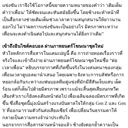
แข่งขัน เราจึงใช้โอกาสนี้ขยายความหมายของคำว่า ‘เติมเต็ม
คำว่าเพื่อน’ ให้ชัดเจนและทันสมัยยิ่งขึ้น โดยช้างจะทำหน้าที่
เป็นสื่อกลางช่วยเติมเต็มช่วงเวลาความสนุกสนานให้ยาวนาน
ออกไป ไม่ว่าผลการแข่งขันจะเป็นอย่างไร มิตรภาพระหว่าง
เพื่อนจะคงดำเนินต่อไปและสนุกสนานได้ยิ่งกว่าเดิม”
เข้าถึงอินไซต์คอบอล ผ่านภาพยนตร์โฆษณาชุดใหม่
หัวใจหลักการสื่อสารในแคมเปญนี้ คือ การถ่ายทอดเรื่องราวที่
จริงใจและเข้าถึงง่าย ผ่านภาพยนตร์โฆษณาชุดใหม่ชื่อ “ต่อ
เวลาเพื่อน” หยิบบรรยากาศที่เกิดขึ้นจริงในวงสนทนาของกลุ่ม
เพื่อนเวลาดูบอลมานำเสนอ โดยเฉพาะจังหวะการบลัฟหรือการ
หยอกล้อกันระหว่างแฟนบอลทีมคู่แข่งที่มักมีสีสันเจ็บแสบ เผ็ด
ร้อน แต่ก็เต็มไปด้วยมิตรภาพ เพราะแม้จะสิ้นสุดเสียงนกหวีด
เสียงหัวเราะก็ยังคงเดินหน้าต่อไป เพื่อเฉลิมฉลองมิตรภาพที่เกิด
ขึ้น ซึ่งสื่อชุดนี้มุ่งเน้นสร้างแรงบันดาลใจให้กลุ่ม Gen Z และ Gen
Y ที่ออกมารวมตัวกันส่งเสียงเชียร์ เพื่อเปลี่ยนวันธรรมดาให้
กลายเป็นความทรงจำน่าประทับใจ
นอกจากการสื่อสารผ่านหน้าจอแล้ว ช้างยังตอกย้ำความเป็น