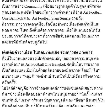
สปอร์ตที่สวมใส่ได้จริงในชีวิตประจำวัน ความร่วมมือในครั้งนี้
เป็นการสร้าง Community เพื่อขยายฐานลูกค้าไปสู่กลุ่มที่รักทั้ง
ฟุตบอลและแฟชั่น โดยจะมีการวางจำหน่ายที่ร้าน Ari Football
One Bangkok และ Ari Football Siam Square รวมถึง
กิจกรรมทางการตลาดที่จะจัดขึ้นอย่างต่อเนื่องตั้งแต่วันที่ 18
พฤษภาคม ไปจนถึงสิ้นเดือนกรกฎาคม เพื่อให้แฟนบอลได้รับ
ประสบการณ์ที่ครบวงจร ทั้งการเชียร์บอลสนุกสะใจและการ
แต่งตัวที่มีสไตล์ควบคู่กันไป
เติมเต็มคำว่าเพื่อน ในนัดปะทะแข้ง รวมดาวดัง 2 วงการ
ทั้งนี้ในงานแถลงข่าวเปิดตัวแคมเปญ ‘ต่อเวลาความสนุก ต่อ
เวลาเพื่อน’ ณ Ari Football One Bangkok จัดขึ้นในบรรยากาศ
เป็นกันเองและเปี่ยมไปด้วยกลิ่นอายของมิตรภาพ โดยมี “โบ”
ธนากร และ “หลุยส์” พงษ์พันธ์ รับหน้าที่เป็นพิธีกรสร้างความ
ครึกครื้น
ไฮไลต์สำคัญคือ การจำลองแมตช์การแข่งขันสุดพิเศษระหว่าง
ทีม “ช้างเพื่อนซี้คอบอล” นำทัพโดยหนุ่มสายฮา “นิกกี้” ณฉัตร
จันทพันธ์, “เกรท” วรินทร ปัญหกาญจน์ และ “ลีซอ” ธีรเทพ วิโน
ทัย อดีตนักเตะทีมชาติไทย พร้อม แจ็ค แฟนฉัน และ “เต๋า”