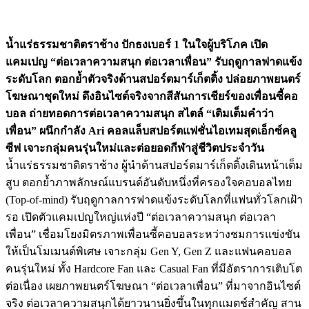
น้ำแร่ธรรมชาติตราช้าง ปักธงเบอร์ 1 ในใจผู้บริโภค เปิด
แคมเปญ “ต่อเวลาความสนุก ต่อเวลาเพื่อน” รับฤดูกาลฟาดแข้ง
ระดับโลก ตอกย้ำตัวจริงด้านสปอร์ตมาร์เก็ตติ้ง ปล่อยภาพยนตร์
โฆษณาชุดใหม่ ดึงอินไซต์จริงจากสีสันการเชียร์ของเพื่อนซี้คอ
บอล ถ่ายทอดการต่อเวลาความสนุก สไตล์ “เติมเต็มคำว่า
เพื่อน” ผนึกกำลัง Ari คอลแล็บสปอร์ตแฟชั่นไอเทมสุดเอ็กซ์คลู
ซีฟ เจาะกลุ่มคนรุ่นใหม่และต่อยอดกีฬาสู่ชีวิตประจำวัน
น้ำแร่ธรรมชาติตราช้าง ผู้นำด้านสปอร์ตมาร์เก็ตติ้งเดินหน้าเต็ม
สูบ ตอกย้ำภาพลักษณ์แบรนด์อันดับหนึ่งที่ครองใจคอบอลไทย
(Top-of-mind) รับฤดูกาลการฟาดแข้งระดับโลกที่แฟนทั่วโลกเฝ้า
รอ เปิดตัวแคมเปญใหญ่แห่งปี “ต่อเวลาความสนุก ต่อเวลา
เพื่อน” เชื่อมโยงมิตรภาพเพื่อนซี้คอบอลระหว่างชมการแข่งขัน
ให้เป็นโมเมนต์พิเศษ เจาะกลุ่ม Gen Y, Gen Z และแฟนคอบอล
คนรุ่นใหม่ ทั้ง Hardcore Fan และ Casual Fan ที่มีอัตราการเติบโต
ต่อเนื่อง เผยภาพยนตร์โฆษณา “ต่อเวลาเพื่อน” ที่มาจากอินไซต์
จริง ต่อเวลาความสนุกได้ยาวนานยิ่งขึ้นในทุกแมตช์สำคัญ สาน