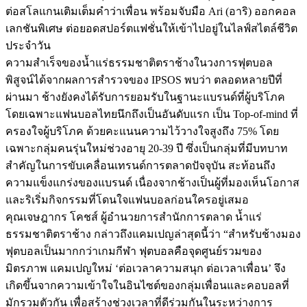
ต่อสโลแกนเติมเต็มคำว่าเพื่อน พร้อมจับมือ Ari (อาริ) ออกคอล
เลกชันพิเศษ ต่อยอดสปอร์ตแฟชั่นให้เข้าไปอยู่ในไลฟ์สไตล์ชีวิต
ประจำวัน
ความสำเร็จของน้ำแร่ธรรมชาติตราช้างในวงการฟุตบอล
พิสูจน์ได้จากผลการสำรวจของ IPSOS พบว่า ตลอดหลายปีที่
ผ่านมา ช้างยังคงได้รับการยอมรับในฐานะแบรนด์ที่ผู้บริโภค
โดยเฉพาะแฟนบอลไทยนึกถึงเป็นอันดับแรก เป็น Top-of-mind ที่
ครองใจผู้บริโภค ด้วยคะแนนความไว้วางใจสูงถึง 75% โดย
เฉพาะกลุ่มคนรุ่นใหม่ช่วงอายุ 20-39 ปี ซึ่งเป็นกลุ่มที่มีบทบาท
สำคัญในการขับเคลื่อนเทรนด์การตลาดปัจจุบัน สะท้อนถึง
ความแข็งแกร่งของแบรนด์ เนื่องจากช้างเป็นผู้ที่มองเห็นโอกาส
และริเริ่มกิจกรรมที่โดนใจแฟนบอลก่อนใครอยู่เสมอ
คุณเจษฎากร โคชส์ ผู้อำนวยการสำนักการตลาด น้ำแร่
ธรรมชาติตราช้าง กล่าวถึงแคมเปญล่าสุดนี้ว่า “สำหรับช้างมอง
ฟุตบอลเป็นมากกว่าเกมกีฬา ฟุตบอลคือจุดศูนย์รวมของ
มิตรภาพ แคมเปญใหม่ ‘ต่อเวลาความสนุก ต่อเวลาเพื่อน’ จึง
เกิดขึ้นจากความเข้าใจในอินไซต์ของกลุ่มเพื่อนและคอบอลที่
มักรวมตัวกัน เพื่อสร้างช่วงเวลาที่ดีร่วมกันในระหว่างการ