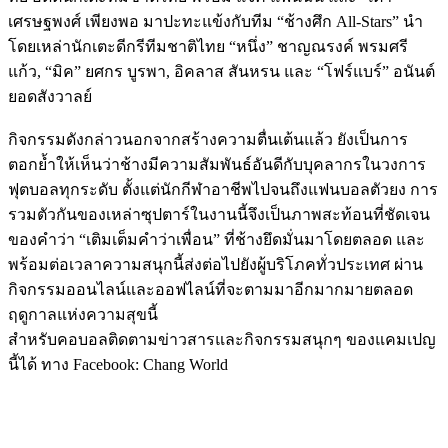
เศรษฐพงศ์ เพียงพอ มาปะทะแข้งกับทีม “ช้างศึก All-Stars” นำ
โดยเหล่านักเตะดีกรีทีมชาติไทย “หนึ่ง” ชาญณรงค์ พรมศรี
แก้ว, “มิค” ยศกร บูรพา, อิคลาส สันหรน และ “โฟร์แบร์” อนันต์
ยอดสังวาลย์
กิจกรรมดังกล่าวนอกจากสร้างความตื่นเต้นแล้ว ยังเป็นการ
ตอกย้ำให้เห็นว่าช้างมีความสัมพันธ์อันดีกับบุคลากรในวงการ
ฟุตบอลทุกระดับ ตั้งแต่นักกีฬาอาชีพไปจนถึงแฟนบอลตัวยง การ
รวมตัวกันของเหล่าซุปตาร์ในงานนี้จึงเป็นภาพสะท้อนที่ชัดเจน
ของคำว่า “เติมเต็มคำว่าเพื่อน” ที่ช้างยึดมั่นมาโดยตลอด และ
พร้อมต่อเวลาความสนุกนี้ส่งต่อไปยังผู้บริโภคทั่วประเทศ ผ่าน
กิจกรรมออนไลน์และออฟไลน์ที่จะตามมาอีกมากมายตลอด
ฤดูกาลแห่งความสุขนี้
สำหรับคอบอลติดตามข่าวสารและกิจกรรมสนุกๆ ของแคมเปญ
นี้ได้ ทาง Facebook: Chang World