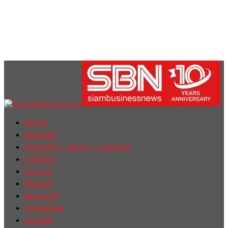
Home
ฮอตนิวส์
เศรษฐกิจ / ธุรกิจ / การตลาด
การเมือง
รายงาน
บทความ
สัมภาษณ์
ต่างประเทศ
english