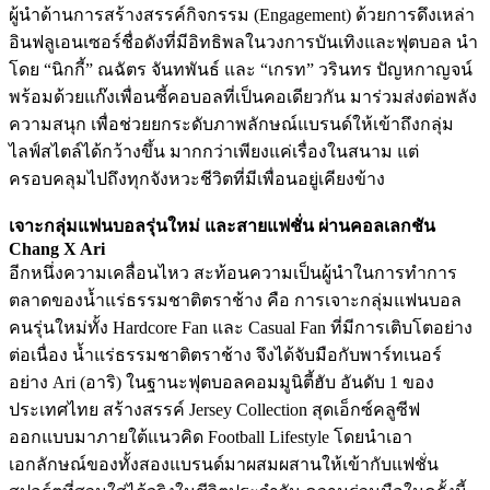
ผู้นำด้านการสร้างสรรค์กิจกรรม (Engagement) ด้วยการดึงเหล่า
อินฟลูเอนเซอร์ชื่อดังที่มีอิทธิพลในวงการบันเทิงและฟุตบอล นำ
โดย “นิกกี้” ณฉัตร จันทพันธ์ และ “เกรท” วรินทร ปัญหกาญจน์
พร้อมด้วยแก๊งเพื่อนซี้คอบอลที่เป็นคอเดียวกัน มาร่วมส่งต่อพลัง
ความสนุก เพื่อช่วยยกระดับภาพลักษณ์แบรนด์ให้เข้าถึงกลุ่ม
ไลฟ์สไตล์ได้กว้างขึ้น มากกว่าเพียงแค่เรื่องในสนาม แต่
ครอบคลุมไปถึงทุกจังหวะชีวิตที่มีเพื่อนอยู่เคียงข้าง
เจาะกลุ่มแฟนบอลรุ่นใหม่ และสายแฟชั่น ผ่านคอลเลกชัน
Chang X Ari
อีกหนึ่งความเคลื่อนไหว สะท้อนความเป็นผู้นำในการทำการ
ตลาดของน้ำแร่ธรรมชาติตราช้าง คือ การเจาะกลุ่มแฟนบอล
คนรุ่นใหม่ทั้ง Hardcore Fan และ Casual Fan ที่มีการเติบโตอย่าง
ต่อเนื่อง น้ำแร่ธรรมชาติตราช้าง จึงได้จับมือกับพาร์ทเนอร์
อย่าง Ari (อาริ) ในฐานะฟุตบอลคอมมูนิตี้ฮับ อันดับ 1 ของ
ประเทศไทย สร้างสรรค์ Jersey Collection สุดเอ็กซ์คลูซีฟ
ออกแบบมาภายใต้แนวคิด Football Lifestyle โดยนำเอา
เอกลักษณ์ของทั้งสองแบรนด์มาผสมผสานให้เข้ากับแฟชั่น