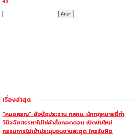
45
เรื่องล่าสุด
“หมอสรณ” ยังนั่งประธาน กสทช. นักกฎหมายชี้คำ
วินิจฉัยสรรหาไม่ใช่คำสั่งถอดถอน เปิดปมใหม่
กรรมการไม่เข้าประชุมจนงานสะดุด ใครรับผิด