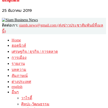
25 ธันวาคม 2019
ติดต่อเรา:
siamb.news@gmail.com (ส่งข่าวประชาสัมพันธ์ที่เมล
นี้)
Home
ฮอตนิวส์
เศรษฐกิจ / ธุรกิจ / การตลาด
การเมือง
รายงาน
บทความ
สัมภาษณ์
ต่างประเทศ
english
อื่นๆ
วาไรตี้
ศิลปะ-วัฒนธรรม