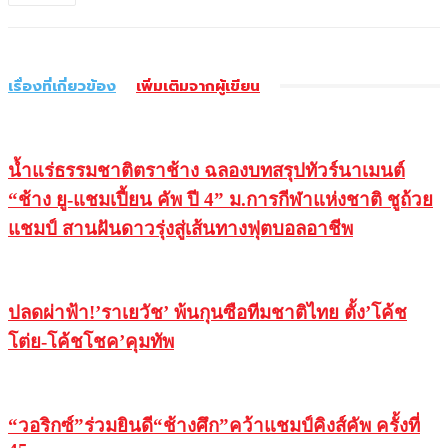
เรื่องที่เกี่ยวข้อง
เพิ่มเติมจากผู้เขียน
น้ำแร่ธรรมชาติตราช้าง ฉลองบทสรุปทัวร์นาเมนต์
“ช้าง ยู-แชมเปี้ยน คัพ ปี 4” ม.การกีฬาแห่งชาติ ชูถ้วย
แชมป์ สานฝันดาวรุ่งสู่เส้นทางฟุตบอลอาชีพ
ปลดผ่าฟ้า!’ราเยวัช’ พ้นกุนซือทีมชาติไทย ตั้ง’โค้ช
โต่ย-โค้ชโชค’คุมทัพ
“วอริกซ์”ร่วมยินดี“ช้างศึก”คว้าแชมป์คิงส์คัพ ครั้งที่