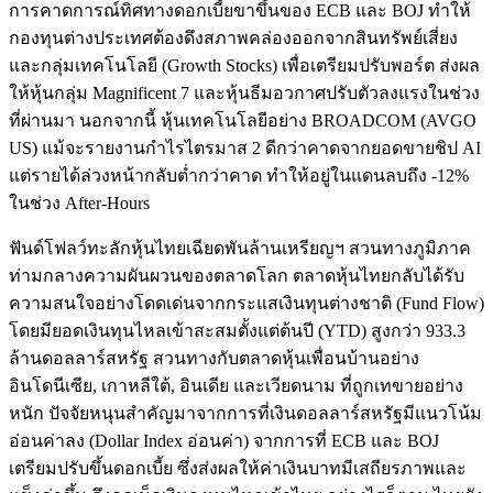
การคาดการณ์ทิศทางดอกเบี้ยขาขึ้นของ ECB และ BOJ ทำให้
กองทุนต่างประเทศต้องดึงสภาพคล่องออกจากสินทรัพย์เสี่ยง
และกลุ่มเทคโนโลยี (Growth Stocks) เพื่อเตรียมปรับพอร์ต ส่งผล
ให้หุ้นกลุ่ม Magnificent 7 และหุ้นธีมอวกาศปรับตัวลงแรงในช่วง
ที่ผ่านมา นอกจากนี้ หุ้นเทคโนโลยีอย่าง BROADCOM (AVGO
US) แม้จะรายงานกำไรไตรมาส 2 ดีกว่าคาดจากยอดขายชิป AI
แต่รายได้ล่วงหน้ากลับต่ำกว่าคาด ทำให้อยู่ในแดนลบถึง -12%
ในช่วง After-Hours
ฟันด์โฟลว์ทะลักหุ้นไทยเฉียดพันล้านเหรียญฯ สวนทางภูมิภาค
ท่ามกลางความผันผวนของตลาดโลก ตลาดหุ้นไทยกลับได้รับ
ความสนใจอย่างโดดเด่นจากกระแสเงินทุนต่างชาติ (Fund Flow)
โดยมียอดเงินทุนไหลเข้าสะสมตั้งแต่ต้นปี (YTD) สูงกว่า 933.3
ล้านดอลลาร์สหรัฐ สวนทางกับตลาดหุ้นเพื่อนบ้านอย่าง
อินโดนีเซีย, เกาหลีใต้, อินเดีย และเวียดนาม ที่ถูกเทขายอย่าง
หนัก ปัจจัยหนุนสำคัญมาจากการที่เงินดอลลาร์สหรัฐมีแนวโน้ม
อ่อนค่าลง (Dollar Index อ่อนค่า) จากการที่ ECB และ BOJ
เตรียมปรับขึ้นดอกเบี้ย ซึ่งส่งผลให้ค่าเงินบาทมีเสถียรภาพและ