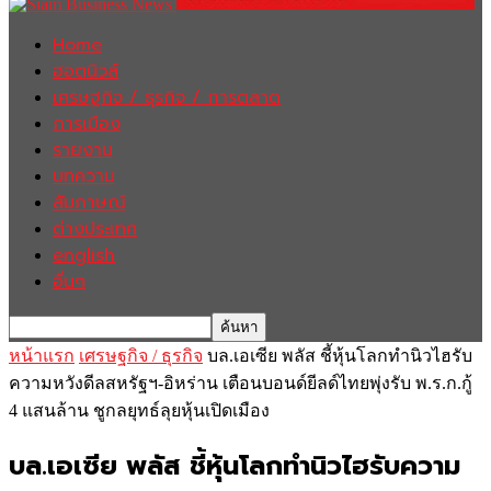
Home
ฮอตนิวส์
เศรษฐกิจ / ธุรกิจ / การตลาด
การเมือง
รายงาน
บทความ
สัมภาษณ์
ต่างประเทศ
english
อื่นๆ
หน้าแรก
เศรษฐกิจ / ธุรกิจ
บล.เอเซีย พลัส ชี้หุ้นโลกทำนิวไฮรับ
ความหวังดีลสหรัฐฯ-อิหร่าน เตือนบอนด์ยีลด์ไทยพุ่งรับ พ.ร.ก.กู้
4 แสนล้าน ชูกลยุทธ์ลุยหุ้นเปิดเมือง
บล.เอเซีย พลัส ชี้หุ้นโลกทำนิวไฮรับความ