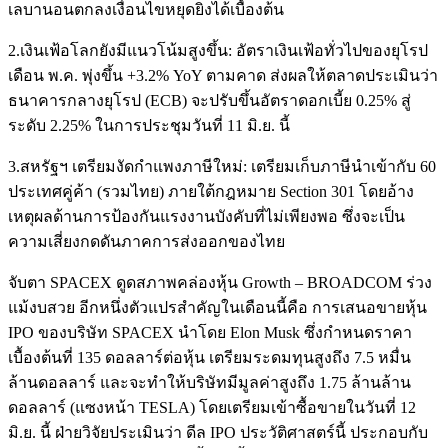
เลบานอนตกลงเงื่อนไขหยุดยิงได้เบื้องต้น
2.เงินเฟ้อโลกยังมีแนวโน้มสูงขึ้น: อัตราเงินเฟ้อทั่วไปของยุโรป
เดือน พ.ค. พุ่งขึ้น +3.2% YoY ตามคาด ส่งผลให้ตลาดประเมินว่า
ธนาคารกลางยุโรป (ECB) จะปรับขึ้นอัตราดอกเบี้ย 0.25% สู่
ระดับ 2.25% ในการประชุมวันที่ 11 มิ.ย. นี้
3.สหรัฐฯ เตรียมงัดกำแพงภาษีใหม่: เตรียมเก็บภาษีนำเข้ากับ 60
ประเทศคู่ค้า (รวมไทย) ภายใต้กฎหมาย Section 301 โดยอ้าง
เหตุผลด้านการป้องกันแรงงานบังคับที่ไม่เพียงพอ ซึ่งจะเป็น
ความเสี่ยงกดดันภาคการส่งออกของไทย
จับตา SPACEX ดูดสภาพคล่องหุ้น Growth – BROADCOM ร่วง
แม้งบสวย อีกหนึ่งตัวแปรสำคัญในเดือนนี้คือ การเสนอขายหุ้น
IPO ของบริษัท SPACEX นำโดย Elon Musk ซึ่งกำหนดราคา
เบื้องต้นที่ 135 ดอลลาร์ต่อหุ้น เตรียมระดมทุนสูงถึง 7.5 หมื่น
ล้านดอลลาร์ และจะทำให้บริษัทมีมูลค่าสูงถึง 1.75 ล้านล้าน
ดอลลาร์ (แซงหน้า TESLA) โดยเตรียมเข้าซื้อขายในวันที่ 12
มิ.ย. นี้ ฝ่ายวิจัยประเมินว่า ดีล IPO ประวัติศาสตร์นี้ ประกอบกับ