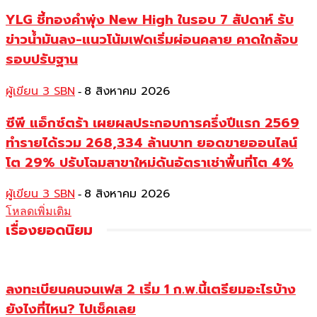
YLG ชี้ทองคำพุ่ง New High ในรอบ 7 สัปดาห์ รับ
ข่าวน้ำมันลง-แนวโน้มเฟดเริ่มผ่อนคลาย คาดใกล้จบ
รอบปรับฐาน
ผู้เขียน 3 SBN
8 สิงหาคม 2026
-
ซีพี แอ็กซ์ตร้า เผยผลประกอบการครึ่งปีแรก 2569
ทำรายได้รวม 268,334 ล้านบาท ยอดขายออนไลน์
โต 29% ปรับโฉมสาขาใหม่ดันอัตราเช่าพื้นที่โต 4%
ผู้เขียน 3 SBN
8 สิงหาคม 2026
-
โหลดเพิ่มเติม
เรื่องยอดนิยม
ลงทะเบียนคนจนเฟส 2 เริ่ม 1 ก.พ.นี้เตรียมอะไรบ้าง
ยังไงที่ไหน? ไปเช็คเลย