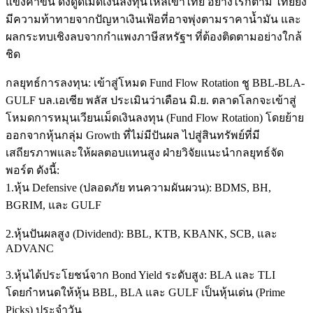
แข็งค่าขึ้น ดึงดูดเม็ดเงินลงทุนไหลเข้าไทย อย่างไรก็ตาม ไทยยัง
มีความท้าทายจากปัญหาเงินเฟ้อที่อาจพุ่งตามราคาน้ำมัน และ
ผลกระทบเชิงลบจากกำแพงภาษีสหรัฐฯ ที่ต้องติดตามอย่างใกล้
ชิด
กลยุทธ์การลงทุน: เข้าสู่โหมด Fund Flow Rotation ชู BBL-BLA-
GULF บล.เอเซีย พลัส ประเมินว่าเดือน มิ.ย. ตลาดโลกจะเข้าสู่
โหมดการหมุนเวียนเม็ดเงินลงทุน (Fund Flow Rotation) โดยย้าย
ออกจากหุ้นกลุ่ม Growth ที่ไม่มีปันผล ไปสู่สินทรัพย์ที่มี
เสถียรภาพและให้ผลตอบแทนสูง ฝ่ายวิจัยแนะนำกลยุทธ์จัด
พอร์ต ดังนี้:
1.หุ้น Defensive (ปลอดภัย ทนความผันผวน): BDMS, BH,
BGRIM, และ GULF
2.หุ้นปันผลสูง (Dividend): BBL, KTB, KBANK, SCB, และ
ADVANC
3.หุ้นได้ประโยชน์จาก Bond Yield ระดับสูง: BLA และ TLI
โดยกำหนดให้หุ้น BBL, BLA และ GULF เป็นหุ้นเด่น (Prime
Picks) ประจำวัน