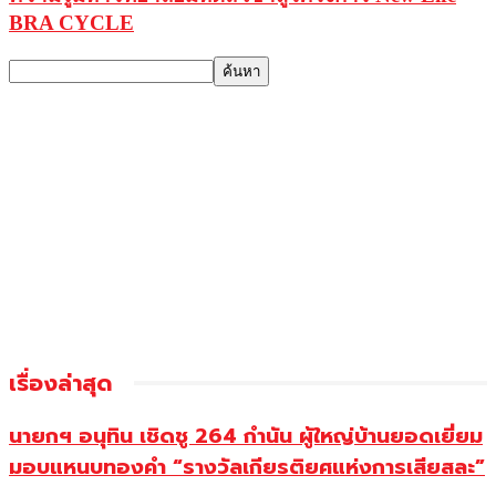
BRA CYCLE
เรื่องล่าสุด
นายกฯ อนุทิน เชิดชู 264 กำนัน ผู้ใหญ่บ้านยอดเยี่ยม
มอบแหนบทองคำ “รางวัลเกียรติยศแห่งการเสียสละ”