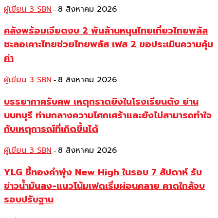
ผู้เขียน 3 SBN
8 สิงหาคม 2026
-
คลังพร้อมเจียดงบ 2 พันล้านหนุนไทยเที่ยวไทยพลัส
ชะลอเคาะไทยช่วยไทยพลัส เฟส 2 ขอประเมินความคุ้ม
ค่า
ผู้เขียน 3 SBN
8 สิงหาคม 2026
-
บรรยากาศรับศพ เหตุกราดยิงในโรงเรียนดัง ย่าน
นนทบุรี ท่ามกลางความโศกเศร้าและยังไม่สามารถทำใจ
กับเหตุการณ์ที่เกิดขึ้นได้
ผู้เขียน 3 SBN
8 สิงหาคม 2026
-
YLG ชี้ทองคำพุ่ง New High ในรอบ 7 สัปดาห์ รับ
ข่าวน้ำมันลง-แนวโน้มเฟดเริ่มผ่อนคลาย คาดใกล้จบ
รอบปรับฐาน