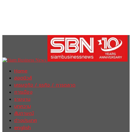
Home
ฮอตนิวส์
เศรษฐกิจ / ธุรกิจ / การตลาด
การเมือง
รายงาน
บทความ
สัมภาษณ์
ต่างประเทศ
english