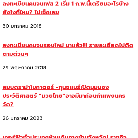
ลงทะเบียนคนจนเฟส 2 เริ่ม 1 ก.พ.นี้เตรียมอะไรบ้าง
ยังไงที่ไหน? ไปเช็คเลย
30 มกราคม 2018
ลงทะเบียนคนจนรอบใหม่ มาแล้ว!!! รายละเอียดไปติด
ตามด่วนๆ
29 พฤษภาคม 2018
สยบดราม่าโบกาตอร์ -กุนขแมร์เปิดมุมมอง
ประวัติศาสตร์ “มวยไทย”อาจมีมาก่อนกำแพงนคร
วัด?
26 มกราคม 2023
เคอร์ฟิวทั่วประเทศห้ามเดินทางข้ามจังหวัด! ราชกิจ