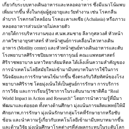
เกี่ยวกับระบบทางเดินอาหารและหลอดอาหาร ซึ่งมีแนวโน้มพบ
เพิ่มมากขึ้น ทั้งในกลุ่มผู้สูงอายุและวัยทำงาน เช่น โรคกลืน
ลำบาก โรคกรดไหลย้อน โรคอะคาเลเซีย (Achalasia) หรือภาวะ
หลอดอาหารส่วนปลายไม่คลายตัว
ภายใต้การบริหารงานของ ศ.นพ.สมชาย ลีลากุศลวงศ์ หัวหน้า
ภาควิชาอายุรศาสตร์ หัวหน้าศูนย์การเคลื่อนไหวทางเดิน
อาหาร (Motility center) และหัวหน้าศูนย์ทางเดินอาหารและตับ
โรงพยาบาลศิริราชปิยมหาราชการุณย์ คณะแพทยศาสตร์
ศิริราชพยาบาล มหาวิทยาลัยมหิดล ได้เล็งเห็นความสำคัญของ
การนำเทคโนโลยีสมัยใหม่เข้ามามีบทบาทในการใช้ในการ
วินิจฉัยและการรักษาคนไข้มากขึ้น ซึ่งตรงกับวิสัยทัศน์ของโรง
พยาบาลศิริราช โดยมุ่งเน้นให้เป็นศูนย์การรักษา การบริการ
การวิจัย และการเรียนรู้วิชาการในระดับนานาชาติคือ “Real
World Impact in Action and Research” โดยการนำความรู้ที่มีมา
พัฒนาและต่อยอด ทั้งทางด้านศึกษา มุ่งแน้นการผลิตแพทย์ให้มี
ศักยภาพ,การรักษา มุ่งเน้นรักษากลุ่มโรคที่รักษายากหรือซับ
ซ้อน และนำความรู้เกี่ยวกับเทคโนโลยีเข้ามามีบทบาทมากขึ้น
และด้านวิจัย มุ่งเน้นศึกษาโรคต่างๆที่ส่งผลกระทบในระดับโลก