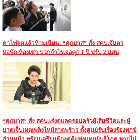
ค่าไฟลดแล้วห้ามเนียน! “ศุภมาส” สั่ง สคบ.จับตา
หอพัก-ห้องเช่า บวกกำไรเจอคุก 1 ปี ปรับ 2 แสน
“ศุภมาส” สั่ง สคบ.เร่งดูแลครอบครัวผู้เสียชีวิตและผู้
บาดเจ็บเหตุเพลิงไหม้ลาดพร้าว ตั้งศูนย์รับเรื่องร้องทุกข์
ส่วนหน้า พร้อมเตรียมฟ้องคดีแพ่งแทนผู้บริโภค หากไม่