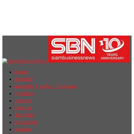
Home
ฮอตนิวส์
เศรษฐกิจ / ธุรกิจ / การตลาด
การเมือง
รายงาน
บทความ
สัมภาษณ์
ต่างประเทศ
english