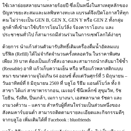
ใช้เวลาย่อยสลายนานหลายร้อยปี ซึ่งเป็นหนึ่งในสาเหตุหลักของ
ปัญหาขยะสะสมและมลพิษทางทะเล แบรนด์จึงเปิดโอกาสให้ทุก
คน ไม่ว่าจะเป็น GEN B, GEN X, GEN Y หรือ GEN Z ทั้งกลุ่ม
ลูกค้าที่เข้ามาใช้บริการโยนโบว์ลิ่ง ร้องคาราโอเกะ และ
ประชาชนทั่วไป ก็สามารถมีส่วนร่วมในการเซฟโลกได้ง่ายๆ
ด้วยการ นำแก้วส่วนตัวมารับสิทธิ์เติมเครื่องดื่มน้ำอัดลมแบ
บรีฟิล (Refill) ได้ไม่จำกัดจำนวนครั้งตลอดวัน ในราคาพิเศษ
เพียง 39 บาท ต้องเป็นแก้วที่สะอาดและสามารถนำกลับมาใช้ซ้ำ
(Reusable) อาทิ แก้วเก็บความเย็น หรือ หรือแก้วพลาสติกแบบ
หนา ขนาดความจุไม่เกิน 64 ออนซ์ ตั้งแต่วันศุกร์ที่ 5 มิถุนายน –
วันอาทิตย์ที่ 8 มิถุนายน 2569 ที่ บลูโอ ริธึม แอนด์โบว์ล ทั้ง 8
สาขา ได้แก่ สาขาพารากอน, เมเจอร์ ซีนีเพล็กซ์ สุขุมวิท, รัช
โยธิน, รังสิต, ปิ่นเกล้า, เมกา บางนา, เอสพลานาด รัชดา และ
งามวงศ์วาน – แคราย สำหรับผู้ที่สนใจร่วมเป็นส่วนหนึ่งของ
สังคมคาร์บอนต่ำ สามารถติดตามรายละเอียดและกิจกรรมดีๆ
จากบลูโอ เพิ่มเติมได้ที่ Facebook : bluofriends