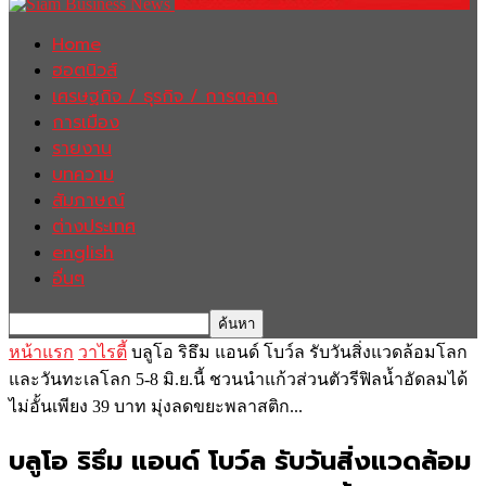
Home
ฮอตนิวส์
เศรษฐกิจ / ธุรกิจ / การตลาด
การเมือง
รายงาน
บทความ
สัมภาษณ์
ต่างประเทศ
english
อื่นๆ
หน้าแรก
วาไรตี้
บลูโอ ริธึม แอนด์ โบว์ล รับวันสิ่งแวดล้อมโลก
และวันทะเลโลก 5-8 มิ.ย.นี้ ชวนนำแก้วส่วนตัวรีฟิลน้ำอัดลมได้
ไม่อั้นเพียง 39 บาท มุ่งลดขยะพลาสติก...
บลูโอ ริธึม แอนด์ โบว์ล รับวันสิ่งแวดล้อม