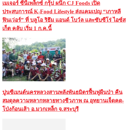
เมเจอร์ ซีนีเพล็กซ์ กรุ้ป ผนึก CJ Foods เปิด
ประสบการณ์ K-Food Lifestyle ส่งแคมเปญ “เกาหลี
ฟินเว่อร์” ที่ บลูโอ ริธึม แอนด์ โบว์ล และซับซีโร่ ไอซ์ส
เก็ต คลับ เริ่ม 1 ก.ค.นี้
ปูนซีเมนต์นครหลวงสานพลังพันธมิตรฟื้นฟูผืนป่า คืน
สมดุลความหลากหลายทางชีวภาพ ณ อุทยานเจ็ดคด-
โป่งก้อนเส้า อ.มวกเหล็ก จ.สระบุรี