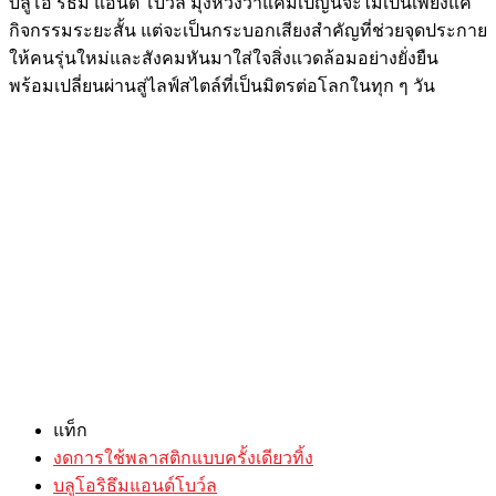
บลูโอ ริธึม แอนด์ โบว์ล มุ่งหวังว่าแคมเปญนี้จะไม่เป็นเพียงแค่
กิจกรรมระยะสั้น แต่จะเป็นกระบอกเสียงสำคัญที่ช่วยจุดประกาย
ให้คนรุ่นใหม่และสังคมหันมาใส่ใจสิ่งแวดล้อมอย่างยั่งยืน
พร้อมเปลี่ยนผ่านสู่ไลฟ์สไตล์ที่เป็นมิตรต่อโลกในทุก ๆ วัน
แท็ก
งดการใช้พลาสติกแบบครั้งเดียวทิ้ง
บลูโอริธึมแอนด์โบว์ล