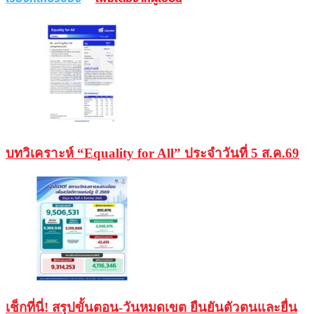
บทวิเคราะห์ “Equality for All” ประจำวันที่ 5 ส.ค.69
เช็กที่นี่! สรุปขั้นตอน-วันหมดเขต ยืนยันตัวตนและยื่น