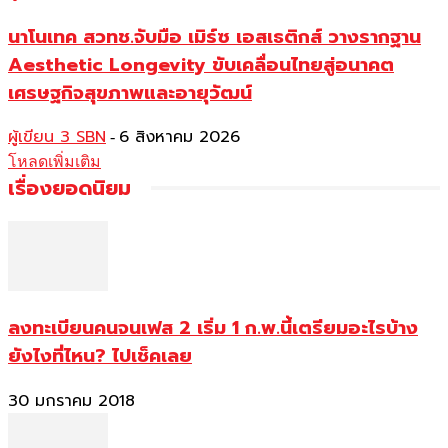
นาโนเทค สวทช.จับมือ เมิร์ซ เอสเธติกส์ วางรากฐาน
Aesthetic Longevity ขับเคลื่อนไทยสู่อนาคต
เศรษฐกิจสุขภาพและอายุวัฒน์
ผู้เขียน 3 SBN
6 สิงหาคม 2026
-
โหลดเพิ่มเติม
เรื่องยอดนิยม
ลงทะเบียนคนจนเฟส 2 เริ่ม 1 ก.พ.นี้เตรียมอะไรบ้าง
ยังไงที่ไหน? ไปเช็คเลย
30 มกราคม 2018