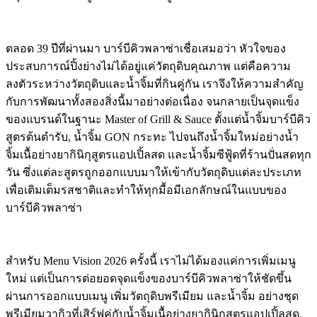
ตลอด 39 ปีที่ผ่านมา บาร์บีคิวพลาซ่าเชื่อเสมอว่า หัวใจของ
ประสบการณ์ปิ้งย่างไม่ได้อยู่แค่วัตถุดิบคุณภาพ แต่คือความ
ลงตัวระหว่างวัตถุดิบและน้ำจิ้มที่กินคู่กัน เราจึงให้ความสำคัญ
กับการพัฒนาทั้งสองสิ่งนี้มาอย่างต่อเนื่อง จนกลายเป็นจุดแข็ง
ของแบรนด์ในฐานะ Master of Grill & Sauce ตั้งแต่น้ำจิ้มบาร์บีคิว
สูตรต้นตำรับ, น้ำจิ้ม GON กระทะ ไปจนถึงน้ำจิ้มใหม่อย่างน้ำ
จิ้มเนื้อย่างยากินิกุสูตรแอปเปิ้ลสด และน้ำจิ้มซีฟู้ดที่ร้านปั่นสดทุก
วัน ซึ่งแต่ละสูตรถูกออกแบบมาให้เข้ากับวัตถุดิบแต่ละประเภท
เพื่อเติมเต็มรสชาติและทำให้ทุกมื้อมีเอกลักษณ์ในแบบของ
บาร์บีคิวพลาซ่า
สำหรับ Menu Vision 2026 ครั้งนี้ เราไม่ได้มองแค่การเพิ่มเมนู
ใหม่ แต่เป็นการต่อยอดจุดแข็งของบาร์บีคิวพลาซ่าให้ชัดขึ้น
ผ่านการออกแบบเมนู เพิ่มวัตถุดิบพรีเมียม และน้ำจิ้ม อย่างชุด
พรีเมียมวากิวที่เสิร์ฟคู่กับน้ำจิ้มเนื้อย่างยากินิกุสูตรแอปเปิ้ลสด,