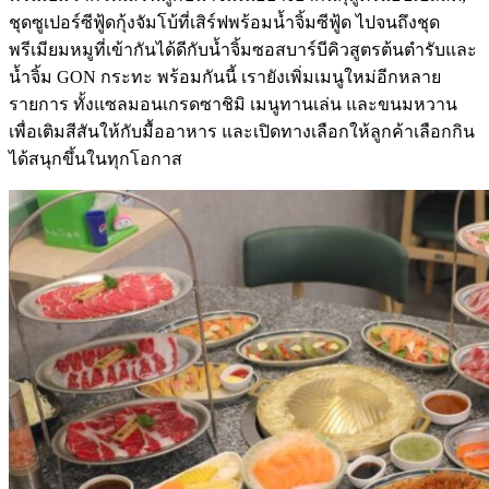
ชุดซูเปอร์ซีฟู้ดกุ้งจัมโบ้ที่เสิร์ฟพร้อมน้ำจิ้มซีฟู้ด ไปจนถึงชุด
พรีเมียมหมูที่เข้ากันได้ดีกับน้ำจิ้มซอสบาร์บีคิวสูตรต้นตำรับและ
น้ำจิ้ม GON กระทะ พร้อมกันนี้ เรายังเพิ่มเมนูใหม่อีกหลาย
รายการ ทั้งแซลมอนเกรดซาชิมิ เมนูทานเล่น และขนมหวาน
เพื่อเติมสีสันให้กับมื้ออาหาร และเปิดทางเลือกให้ลูกค้าเลือกกิน
ได้สนุกขึ้นในทุกโอกาส