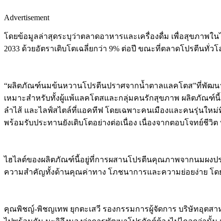
Advertisement
โดยข้อมูลล่าสุดระบุว่าตลาดอาหารและเครื่องดื่ม เพื่อสุขภาพใ
2033 ด้วยอัตราเติบโตเฉลี่ยกว่า 9% ต่อปี ขณะที่ตลาดโปรตีนทั่
“ผลิตภัณฑ์นมข้นหวานโปรตีนปราศจากน้ำตาลแลคโตส”ที่พัฒนาข
เหมาะสำหรับทั้งผู้แพ้แลคโตสและกลุ่มคนรักสุขภาพ ผลิตภัณฑ์นี้ส
ลำไส้ และไลฟ์สไตล์ที่แอคทีฟ โดยเฉพาะคนเมืองและคนรุ่นใหม่ที
พร้อมรับประทานยังเติบโตอย่างต่อเนื่อง เนื่องจากตอบโจทย์ชีวิต 
ไฮไลต์ของผลิตภัณฑ์นี้อยู่ที่การผสานโปรตีนคุณภาพจากนมผงปรา
ความสำคัญทั้งด้านคุณค่าทาง โภชนาการและความย่อยง่าย โด
คุณพิชญ์-พิชญเทพ ยุกตะเสวี รองกรรมการผู้จัดการ บริษัทอุตสาหกร