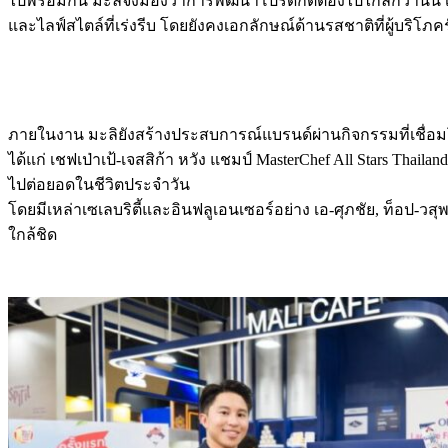
ไปพร้อมกัน มะลิจึงมองว่าการพัฒนาโปรดักต์ต้องไปไกลกว่านั้น เ
และไลฟ์สไตล์ที่เร่งรีบ โดยยังคงเอกลักษณ์ด้านรสชาติที่ผู้บริโ
ภายในงาน มะลิยังสร้างประสบการณ์แบรนด์ผ่านกิจกรรมที่เชื่อมโย
ได้แก่ เชฟเป่าเป้-เจสสิก้า หวัง แชมป์ MasterChef All Stars Th
ไปต่อยอดในชีวิตประจำวัน
โดยมีเหล่าเซเลบริตี้และอินฟลูเอนเซอร์อย่าง เอ-ศุภชัย, ท็อป-ว
ใกล้ชิด