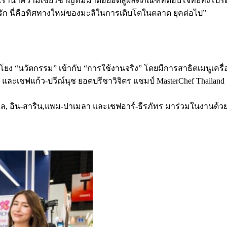
รานำความเชี่ยวชาญที่มีมาต่อยอดสู่ผลิตภัณฑ์ที่ตอบโจทย์ทั้งโปร
ภครัก นี่คือทิศทางใหม่ของมะลิในการเติบโตในตลาด ยุคต่อไป”
ง “นวัตกรรม” เข้ากับ “การใช้งานจริง” โดยมีการสาธิตเมนูเครื่อ
ailand และเชฟแก้ว-ปวีณ์นุช ยอดปรีชาวิจิตร แชมป์ MasterChef Tha
สุพล, อิน-สาริน,แพม-ปาเมลา และเชฟอาร์-ธีรภัทร มาร่วมในงานด้วย 