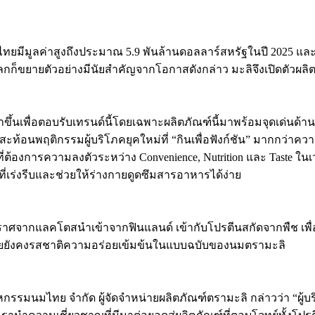
นไทยมีมูลค่าสูงถึงประมาณ 5.9 พันล้านดอลลาร์สหรัฐในปี 2025 แล
วโลกก็ขยายตัวอย่างมีนัยสำคัญจากโอกาสดังกล่าว มะลิจึงเปิดตัวผ
ึ้นเพื่อตอบรับเทรนด์นี้โดยเฉพาะผลิตภัณฑ์นี้มาพร้อมจุดเด่
ะท้อนพฤติกรรมผู้บริโภคยุคใหม่ที่ “กินเพื่อฟังก์ชัน” มากกว่าคว
่ต้องการความลงตัวระหว่าง Convenience, Nutrition และ Taste ใ
ที่เร่งรีบและช่วยให้ร่างกายดูดซึมสารอาหารได้ง่าย
ศจากแลคโตสนำเข้าจากฟินแลนด์ เข้ากับโปรตีนสกัดจากพืช เพื่อต
ยยังคงรสชาติความอร่อยเข้มข้นในแบบฉบับของนมตรามะลิ
รมนมไทย จำกัด ผู้จัดจำหน่ายผลิตภัณฑ์ตรามะลิ กล่าวว่า “ผู้บริโภค