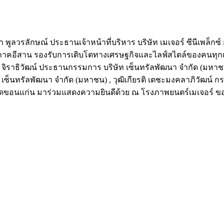
ชา พูลวรลักษณ์ ประธานเจ้าหน้าที่บริหาร บริษัท เมเจอร์ ซีนีเพล็
าคอีสาน รองรับการเติบโตทางเศรษฐกิจและไลฟ์สไตล์ของคนทุกเจเนอ
รรม จิราธิวัฒน์ ประธานกรรมการ บริษัท เซ็นทรัลพัฒนา จำกัด (มหาชน
 เซ็นทรัลพัฒนา จำกัด (มหาชน) , วุฒิเกียรติ เตชะมงคลาภิวัฒน์ ก
วัดขอนแก่น มาร่วมแสดงความยินดีด้วย ณ โรงภาพยนตร์เมเจอร์ ข