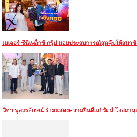
เมเจอร์ ซีนีเพล็กซ์ กรุ้ป มอบประสบการณ์สุดคุ้มให้สมา
วิชา พูลวรลักษณ์ ร่วมแสดงความยินดีแก่ รัตน์ โอสถานุ