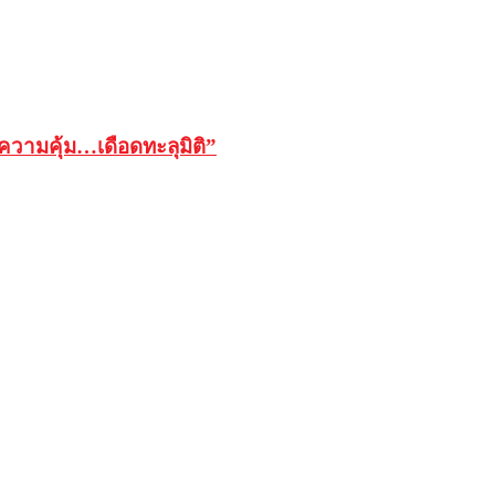
วามคุ้ม…เดือดทะลุมิติ”