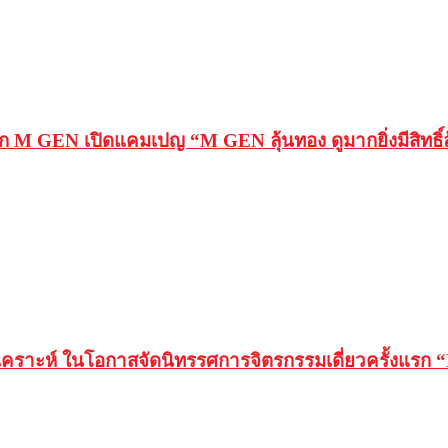
ชิก M GEN เปิดแคมเปญ “M GEN ลุ้นทอง ดูมากยิ่งมีสิทธิ์
เคราะห์ ในโอกาสจัดนิทรรศการจิตรกรรมเดี่ยวครั้งแรก “P