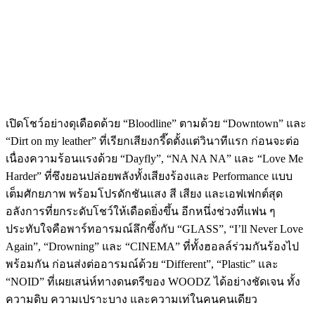
เปิดโชว์อย่างดุเดือดด้วย “Bloodline” ตามด้วย “Downtown” และ
“Dirt on my leather” ที่เรียกเสียงกรี๊ดตั้งแต่วินาทีแรก ก่อนจะต่อ
เนื่องความร้อนแรงด้วย “Dayfly”, “NA NA NA” และ “Love Me
Harder” ที่ซึงยอนปล่อยพลังทั้งเสียงร้องและ Performance แบบ
เต็มศักยภาพ พร้อมโปรดักชันแสง สี เสียง และเอฟเฟกต์สุด
อลังการที่ยกระดับโชว์ให้เดือดยิ่งขึ้น อีกหนึ่งช่วงที่แฟน ๆ
ประทับใจคือพาร์ทอารมณ์ลึกซึ้งกับ “GLASS”, “I’ll Never Love
Again”, “Drowning” และ “CINEMA” ที่ทั้งฮอลล์ร่วมกันร้องไป
พร้อมกัน ก่อนส่งต่ออารมณ์ด้วย “Different”, “Plastic” และ
“NOID” ที่เผยเสน่ห์ทางดนตรีของ WOODZ ได้อย่างชัดเจน ทั้ง
ความดิบ ความเปราะบาง และความเท่ในคนคนเดียว