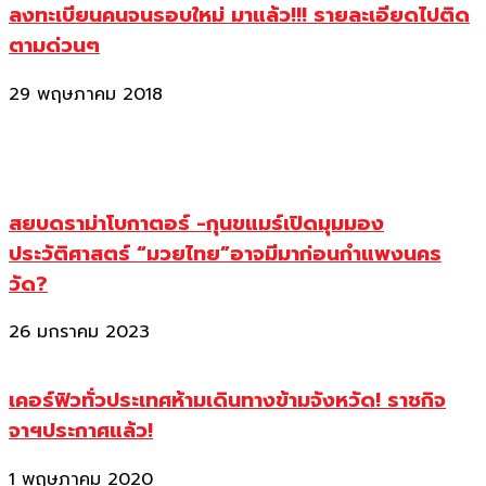
ลงทะเบียนคนจนรอบใหม่ มาแล้ว!!! รายละเอียดไปติด
ตามด่วนๆ
29 พฤษภาคม 2018
สยบดราม่าโบกาตอร์ -กุนขแมร์เปิดมุมมอง
ประวัติศาสตร์ “มวยไทย”อาจมีมาก่อนกำแพงนคร
วัด?
26 มกราคม 2023
เคอร์ฟิวทั่วประเทศห้ามเดินทางข้ามจังหวัด! ราชกิจ
จาฯประกาศแล้ว!
1 พฤษภาคม 2020