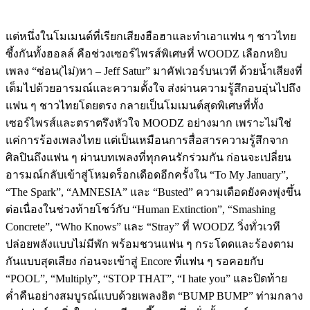
แต่หนึ่งในโมเมนต์ที่เรียกเสียงฮือฮาและทำเอาแฟน ๆ ชาวไทย
ซึ้งกันทั้งฮอลล์ คือช่วงเซอร์ไพรส์พิเศษที่ WOODZ เลือกหยิบ
เพลง “ซ่อน(ไม่)หา – Jeff Satur” มาคัฟเวอร์บนเวที ด้วยน้ำเสียงที่
เต็มไปด้วยอารมณ์และความตั้งใจ ส่งผ่านความรู้สึกอบอุ่นไปถึง
แฟน ๆ ชาวไทยโดยตรง กลายเป็นโมเมนต์สุดพิเศษที่ทั้ง
เซอร์ไพรส์และตราตรึงหัวใจ MOODZ อย่างมาก เพราะไม่ใช่
แค่การร้องเพลงไทย แต่เป็นเหมือนการสื่อสารความรู้สึกจาก
ศิลปินถึงแฟน ๆ ผ่านบทเพลงที่ทุกคนรักร่วมกัน ก่อนจะเปลี่ยน
อารมณ์กลับเข้าสู่โหมดร็อกเดือดอีกครั้งใน “To My January”,
“The Spark”, “AMNESIA” และ “Busted” ความเดือดยังคงพุ่งขึ้น
ต่อเนื่องในช่วงท้ายโชว์กับ “Human Extinction”, “Smashing
Concrete”, “Who Knows” และ “Stray” ที่ WOODZ วิ่งทั่วเวที
ปล่อยพลังแบบไม่มีพัก พร้อมชวนแฟน ๆ กระโดดและร้องตาม
กันแบบสุดเสียง ก่อนจะเข้าสู่ Encore ที่แฟน ๆ รอคอยกับ
“POOL”, “Multiply”, “STOP THAT”, “I hate you” และปิดท้าย
ค่ำคืนอย่างสมบูรณ์แบบด้วยเพลงฮิต “BUMP BUMP” ท่ามกลาง