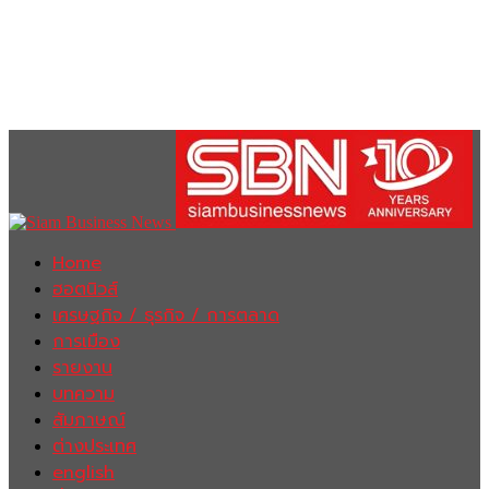
Home
ฮอตนิวส์
เศรษฐกิจ / ธุรกิจ / การตลาด
การเมือง
รายงาน
บทความ
สัมภาษณ์
ต่างประเทศ
english