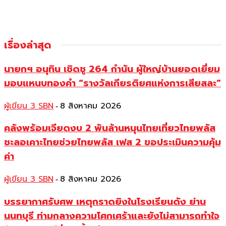
เรื่องล่าสุด
นายกฯ อนุทิน เชิดชู 264 กำนัน ผู้ใหญ่บ้านยอดเยี่ยม
มอบแหนบทองคำ “รางวัลเกียรติยศแห่งการเสียสละ”
ผู้เขียน 3 SBN
8 สิงหาคม 2026
-
คลังพร้อมเจียดงบ 2 พันล้านหนุนไทยเที่ยวไทยพลัส
ชะลอเคาะไทยช่วยไทยพลัส เฟส 2 ขอประเมินความคุ้ม
ค่า
ผู้เขียน 3 SBN
8 สิงหาคม 2026
-
บรรยากาศรับศพ เหตุกราดยิงในโรงเรียนดัง ย่าน
นนทบุรี ท่ามกลางความโศกเศร้าและยังไม่สามารถทำใจ