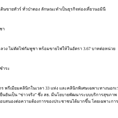
์เดินขายทัวร์ ทั่วป่าตอง ลักษณะทำเป็นธุรกิจท่องเที่ยวนอมินี
ูชา
รหลวง ไม่ตัดไฟกัมพูชา พร้อมขายไฟให้ในอัตรา 3.67 บาทต่อหน่วย
างชำระ
ิการ พรีเมียมคลินิกในเวลา 33 แห่ง และคลินิกพิเศษเฉพาะทางนอกเ
ันเป็น “ข่าวจริง” ซึ่ง สธ. มีนโยบายพัฒนาระบบบริการสุขภาพ โ
การให้ตอบสนองต่อความต้องการของประชาชนได้มากขึ้น โดยเฉพาะ