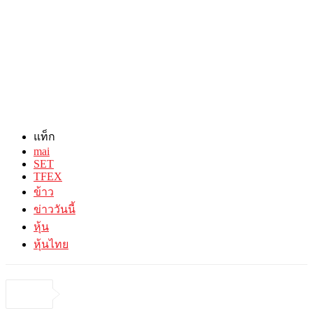
แท็ก
mai
SET
TFEX
ข้าว
ข่าววันนี้
หุ้น
หุ้นไทย