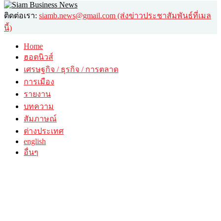
ติดต่อเรา:
siamb.news@gmail.com (ส่งข่าวประชาสัมพันธ์ที่เมล
นี้)
Home
ฮอตนิวส์
เศรษฐกิจ / ธุรกิจ / การตลาด
การเมือง
รายงาน
บทความ
สัมภาษณ์
ต่างประเทศ
english
อื่นๆ
วาไรตี้
ศิลปะ-วัฒนธรรม
กินดื่มเที่ยว
© 2026 siambusinessnews