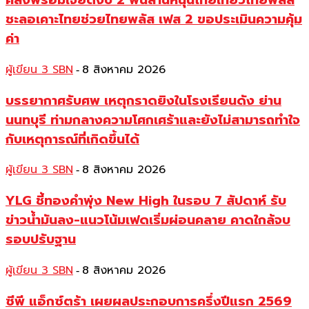
คลังพร้อมเจียดงบ 2 พันล้านหนุนไทยเที่ยวไทยพลัส
ชะลอเคาะไทยช่วยไทยพลัส เฟส 2 ขอประเมินความคุ้ม
ค่า
ผู้เขียน 3 SBN
8 สิงหาคม 2026
-
บรรยากาศรับศพ เหตุกราดยิงในโรงเรียนดัง ย่าน
นนทบุรี ท่ามกลางความโศกเศร้าและยังไม่สามารถทำใจ
กับเหตุการณ์ที่เกิดขึ้นได้
ผู้เขียน 3 SBN
8 สิงหาคม 2026
-
YLG ชี้ทองคำพุ่ง New High ในรอบ 7 สัปดาห์ รับ
ข่าวน้ำมันลง-แนวโน้มเฟดเริ่มผ่อนคลาย คาดใกล้จบ
รอบปรับฐาน
ผู้เขียน 3 SBN
8 สิงหาคม 2026
-
ซีพี แอ็กซ์ตร้า เผยผลประกอบการครึ่งปีแรก 2569