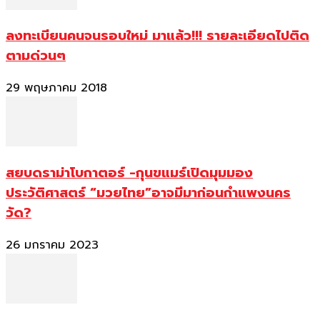
ลงทะเบียนคนจนรอบใหม่ มาแล้ว!!! รายละเอียดไปติด
ตามด่วนๆ
29 พฤษภาคม 2018
สยบดราม่าโบกาตอร์ -กุนขแมร์เปิดมุมมอง
ประวัติศาสตร์ “มวยไทย”อาจมีมาก่อนกำแพงนคร
วัด?
26 มกราคม 2023