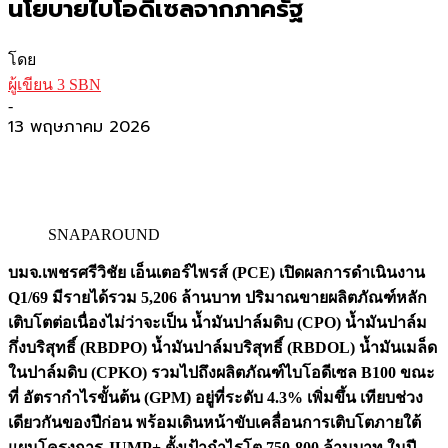
นโยบายไบโอดีเซลจากภาครัฐ
โดย
ผู้เขียน 3 SBN
-
13 พฤษภาคม 2026
SNAPAROUND
บมจ.เพชรศรีวิชัย เอ็นเตอร์ไพรส์ (
PCE) เปิดผลการดำเนินงาน
Q1/69 มีรายได้รวม 5,206 ล้านบาท ปริมาณขายผลิตภัณฑ์หลัก
เติบโตต่อเนื่องไม่ว่าจะเป็น น้ำมันปาล์มดิบ (CPO) น้ำมันปาล์ม
กึ่งบริสุทธิ์ (RBDPO) น้ำมันปาล์มบริสุทธิ์ (RBDOL) น้ำมันเมล็ด
ในปาล์มดิบ (CPKO) รวมไปถึงผลิตภัณฑ์ไบโอดีเซล B100 ขณะ
ที่ อัตรากำไรขั้นต้น (GPM) อยู่ที่ระดับ 4.3% เพิ่มขึ้น เทียบช่วง
เดียวกันของปีก่อน พร้อมเดินหน้าขับเคลื่อนการเติบโตภายใต้
แผนโครงการ JUMP+ ตั้งเป้ากำไรโต 750-800 ล้านบาท ในปี