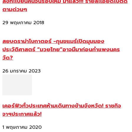
ลงทะเบียนคนจนรอบใหม่ มาแล้ว!!! รายละเอียดไปติด
ตามด่วนๆ
29 พฤษภาคม 2018
สยบดราม่าโบกาตอร์ -กุนขแมร์เปิดมุมมอง
ประวัติศาสตร์ “มวยไทย”อาจมีมาก่อนกำแพงนคร
วัด?
26 มกราคม 2023
เคอร์ฟิวทั่วประเทศห้ามเดินทางข้ามจังหวัด! ราชกิจ
จาฯประกาศแล้ว!
1 พฤษภาคม 2020