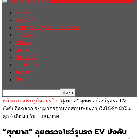
Home
ฮอตนิวส์
เศรษฐกิจ / ธุรกิจ / การตลาด
การเมือง
รายงาน
บทความ
สัมภาษณ์
ต่างประเทศ
english
อื่นๆ
หน้าแรก
เศรษฐกิจ / ธุรกิจ
“ศุภมาส” ลุยตรวจโชว์รูมรถ EV
บังคับติดฉลาก ระบุมาตรฐานทดสอบระยะทางวิ่งให้ชัด ฝ่าฝืน
คุก 6 เดือน ปรับ 1 แสนบาท
“ศุภมาส” ลุยตรวจโชว์รูมรถ EV บังคับ