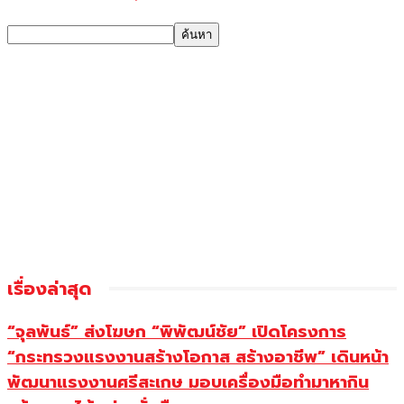
เรื่องล่าสุด
“จุลพันธ์” ส่งโฆษก “พิพัฒน์ชัย” เปิดโครงการ
“กระทรวงแรงงานสร้างโอกาส สร้างอาชีพ” เดินหน้า
พัฒนาแรงงานศรีสะเกษ มอบเครื่องมือทำมาหากิน