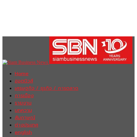
Home
ฮอตนิวส์
เศรษฐกิจ / ธุรกิจ / การตลาด
การเมือง
รายงาน
บทความ
สัมภาษณ์
ต่างประเทศ
english