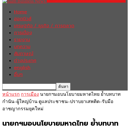
Home
ฮอตนิวส์
เศรษฐกิจ / ธุรกิจ / การตลาด
การเมือง
รายงาน
บทความ
สัมภาษณ์
ต่างประเทศ
english
อื่นๆ
หน้าแรก
การเมือง
นายกฯมอบนโยบายมหาดไทย ย้ำบทบาท
กำนัน–ผู้ใหญ่บ้าน ดูแลประชาชน–ปราบยาเสพติด–รับมือ
อาชญากรรมยุคใหม่
นายกฯมอบนโยบายมหาดไทย ย้ำบทบาท