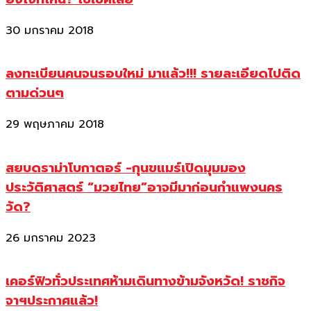
30 มกราคม 2018
ลงทะเบียนคนจนรอบใหม่ มาแล้ว!!! รายละเอียดไปติด
ตามด่วนๆ
29 พฤษภาคม 2018
สยบดราม่าโบกาตอร์ -กุนขแมร์เปิดมุมมอง
ประวัติศาสตร์ “มวยไทย”อาจมีมาก่อนกำแพงนคร
วัด?
26 มกราคม 2023
เคอร์ฟิวทั่วประเทศห้ามเดินทางข้ามจังหวัด! ราชกิจ
จาฯประกาศแล้ว!