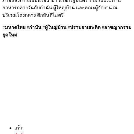
ภายหลังการมอบนโยบายฯ นายกรัฐมนตรี ร่วมรับประทาน
อาหารกลางวันกับกำนัน ผู้ใหญ่บ้าน และคณะผู้จัดงาน ณ
บริเวณโถงกลาง ตึกสันติไมตรี
#มหาดไทย #กำนัน #ผู้ใหญ่บ้าน #ปราบยาเสพติด #อาชญากรรม
ยุคใหม่
แท็ก