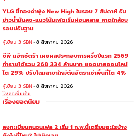
YLG ชี้ทองคำพุ่ง New High ในรอบ 7 สัปดาห์ รับ
ข่าวน้ำมันลง-แนวโน้มเฟดเริ่มผ่อนคลาย คาดใกล้จบ
รอบปรับฐาน
ผู้เขียน 3 SBN
8 สิงหาคม 2026
-
ซีพี แอ็กซ์ตร้า เผยผลประกอบการครึ่งปีแรก 2569
ทำรายได้รวม 268,334 ล้านบาท ยอดขายออนไลน์
โต 29% ปรับโฉมสาขาใหม่ดันอัตราเช่าพื้นที่โต 4%
ผู้เขียน 3 SBN
8 สิงหาคม 2026
-
โหลดเพิ่มเติม
เรื่องยอดนิยม
ลงทะเบียนคนจนเฟส 2 เริ่ม 1 ก.พ.นี้เตรียมอะไรบ้าง
ยังไงที่ไหน? ไปเช็คเลย