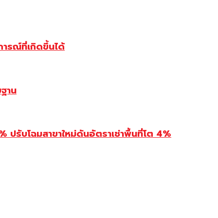
ณ์ที่เกิดขึ้นได้
บฐาน
รับโฉมสาขาใหม่ดันอัตราเช่าพื้นที่โต 4%