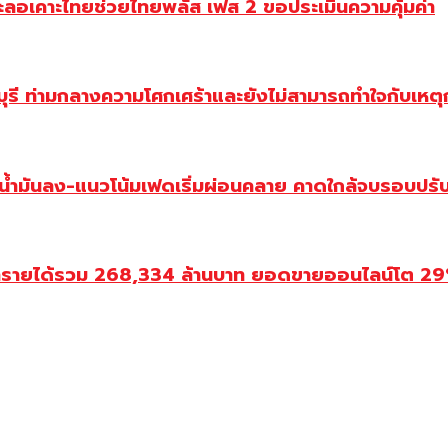
ะลอเคาะไทยช่วยไทยพลัส เฟส 2 ขอประเมินความคุ้มค่า
ี ท่ามกลางความโศกเศร้าและยังไม่สามารถทำใจกับเหตุการ
วน้ำมันลง-แนวโน้มเฟดเริ่มผ่อนคลาย คาดใกล้จบรอบปรั
ำรายได้รวม 268,334 ล้านบาท ยอดขายออนไลน์โต 29% ป