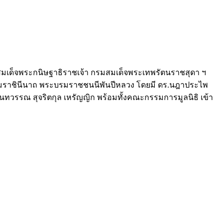
ภ์ สมเด็จพระกนิษฐาธิราชเจ้า กรมสมเด็จพระเทพรัตนราชสุดา ฯ
รมราชินีนาถ พระบรมราชชนนีพันปีหลวง โดยมี ดร.นฎาประไพ
นทวรรณ สุจริตกุล เหรัญญิก พร้อมทั้งคณะกรรมการมูลนิธิ เข้า