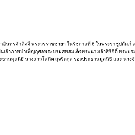
างเจ้าอินทรศักดิศจี พระวรราชชายา ในรัชกาลที่ 6 ในพระราชูปถัม
เจ้าภาพบำเพ็ญกุศลพระบรมศพสมเด็จพระนางเจ้าสิริกิติ์ พระบ
ะธานมูลนิธิ นางสาวโสภิต สุจริตกุล รองประธานมูลนิธิ และ นางจั