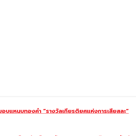
ยม มอบแหนบทองคำ “รางวัลเกียรติยศแห่งการเสียสละ”