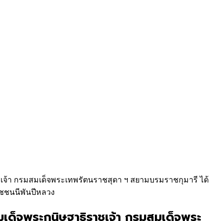
าชเจ้า กรมสมเด็จพระเทพรัตนราชสุดา ฯ สยามบรมราชกุมารี ได้
ชชนนีพันปีหลวง
สมเด็จพระกนิษฐาธิราชเจ้า กรมสมเด็จพระ