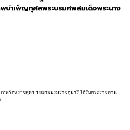
้าภาพบำเพ็ญกุศลพระบรมศพสมเด็จพระนาง
พระเทพรัตนราชสุดา ฯ สยามบรมราชกุมารี ได้รับพระราชทาน
ง