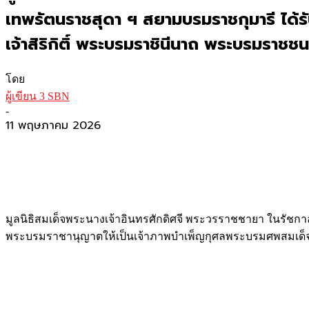
เทพรัตนราชสุดา ฯ สยามบรมราชกุมารี ได
เจ้าสิริกิติ์ พระบรมราชินีนาถ พระบรมราชช
โดย
ผู้เขียน 3 SBN
-
11 พฤษภาคม 2026
มูลนิธิสมเด็จพระนางเจ้าอินทรศักดิศจี พระวรราชชายา ในรัชก
พระบรมราชานุญาตให้เป็นเจ้าภาพบำเพ็ญกุศลพระบรมศพสมเด็จพ