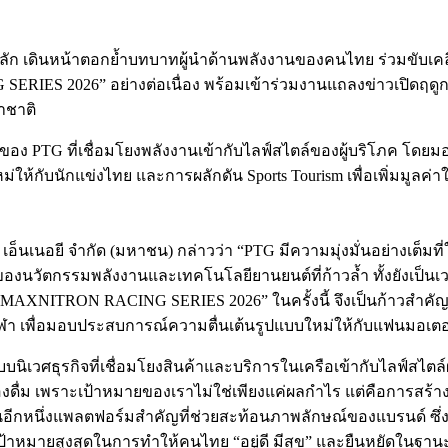
นุนหลัก เดินหน้าตอกย้ำบทบาทผู้นำด้านพลังงานของคนไทย ร่วมขับ
IES 2026” อย่างต่อเนื่อง พร้อมเข้าร่วมงานแถลงข่าวเปิดฤดูก
าชาติ
ิจของ PTG ที่เชื่อมโยงพลังงานเข้ากับไลฟ์สไตล์ของผู้บริโภค โ
้กับนักแข่งไทย และการผลักดัน Sports Tourism เพื่อเพิ่มมูลค่
ี เอ็นเนอยี จำกัด (มหาชน) กล่าวว่า “PTG มีความมุ่งมั่นอย่างเต็
นะของนวัตกรรมพลังงานและเทคโนโลยียานยนต์ที่ก้าวล้ำ ทั้งยังเป
T MAXNITRON RACING SERIES 2026” ในครั้งนี้ จึงเป็นก้าวสำคั
ิงกีฬา เพื่อมอบประสบการณ์ความตื่นเต้นรูปแบบใหม่ให้กับแฟนมอเต
วศธุรกิจที่เชื่อมโยงสินค้าและบริการในเครือเข้ากับไลฟ์สไตล์ผู
งดื่ม เพราะเป้าหมายของเราไม่ใช่เพียงแค่ผลกำไร แต่คือการสร้าง 
อีกหนึ่งแพลตฟอร์มสำคัญที่ช่วยสะท้อนภาพลักษณ์ของแบรนด์ ซึ่งสิ
ู่เป้าหมายสูงสุดในการทำให้คนไทย “อยู่ดี มีสุข” และยืนหยัดในฐ