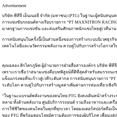
Advertisement
บริษัท พีทีจี เอ็นเนอยี จำกัด (มหาชน) (PTG) ในฐานะผู้สนับส
การแข่งขันรถยนต์ทางเรียบรายการ “PT MAXNITRON RACING SER
มาตรฐานการแข่งขัน และส่งเสริมศักยภาพนักแข่งไทยสู่เวทีนาน
การสนับสนุนในครั้งนี้เป็นส่วนหนึ่งของการสร้างระบบนิเวศธุรก
เทคโนโลยีและนวัตกรรมพลังงาน ควบคู่ไปกับการสร้างโอกาสใหม่ให
คุณฉลอง ติรไตรภูษิต ผู้อำนวยการฝ่ายสื่อสารองค์กร บริษัท พีทีจ
เพราะเราเชื่อว่าสนามแข่งคือบทพิสูจน์ที่ดีที่สุดสำหรับสมรรถ
แข็งแกร่งพอที่จะก้าวสู่เวทีระดับสากล การสนับสนุนรายการ “P
ระดับโลก ควบคู่ไปกับการสร้างมูลค่าเพิ่มผ่านการท่องเที่ยวเช
“ในฐานะแบรนด์พลังงานของคนไทย PTG ยังคงเดินหน้าสร้างระบบนิเ
หลาย ทั้งด้านพลังงาน ศูนย์บริการรถยนต์ รวมถึงอาหารและเครื่อ
การใช้ชีวิตของคนไทยในทุกที่ทุกเวลา โดยมอเตอร์สปอร์ตถือเป็น
ของ PTG ที่พร้อมตอบโจทย์ความต้องการของผู้บริโภค เพื่อมุ่งส