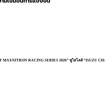
เข้มข้นการแข่งขัน
าล “PT MAXNITRON RACING SERIES 2026” ชูไฮไลต์ “ISUZU C