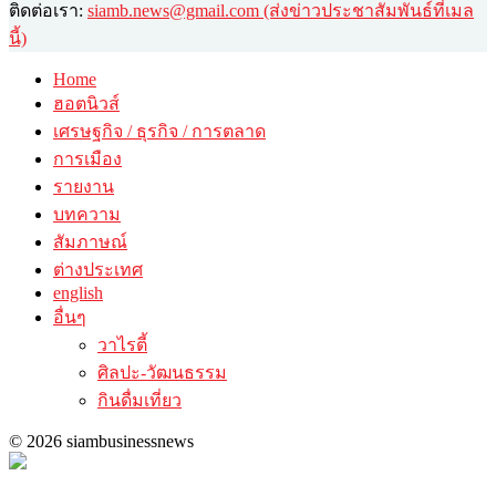
ติดต่อเรา:
siamb.news@gmail.com (ส่งข่าวประชาสัมพันธ์ที่เมล
นี้)
Home
ฮอตนิวส์
เศรษฐกิจ / ธุรกิจ / การตลาด
การเมือง
รายงาน
บทความ
สัมภาษณ์
ต่างประเทศ
english
อื่นๆ
วาไรตี้
ศิลปะ-วัฒนธรรม
กินดื่มเที่ยว
© 2026 siambusinessnews