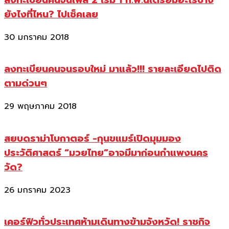
ลงทะเบียนคนจนเฟส 2 เริ่ม 1 ก.พ.นี้เตรียมอะไรบ้าง
ยังไงที่ไหน? ไปเช็คเลย
30 มกราคม 2018
ลงทะเบียนคนจนรอบใหม่ มาแล้ว!!! รายละเอียดไปติด
ตามด่วนๆ
29 พฤษภาคม 2018
สยบดราม่าโบกาตอร์ -กุนขแมร์เปิดมุมมอง
ประวัติศาสตร์ “มวยไทย”อาจมีมาก่อนกำแพงนคร
วัด?
26 มกราคม 2023
เคอร์ฟิวทั่วประเทศห้ามเดินทางข้ามจังหวัด! ราชกิจ