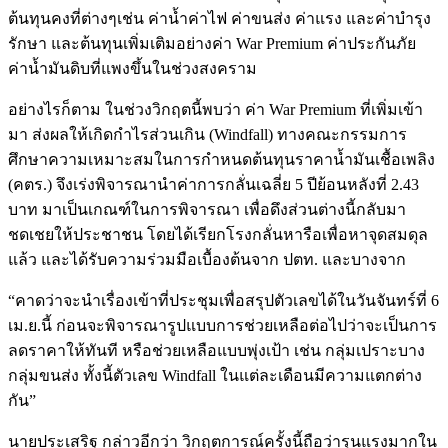
ต้นทุนคงที่ต่างๆเช่น ค่าน้ำค่าไฟ ค่าขนส่ง ค่าแรง และค่าบำรุง
รักษา และต้นทุนเพิ่มเติมอย่างค่า War Premium ค่าประกันภัย
ค่าน้ำมันดิบที่แพงขึ้นในช่วงสงคราม
อย่างไรก็ตาม ในช่วงวิกฤตนี้พบว่า ค่า War Premium ที่เพิ่มเข้า
มา ส่งผลให้เกิดกำไรส่วนเกิน (Windfall) ทางคณะกรรมการ
ศึกษาความเหมาะสมในการกำหนดต้นทุนราคาน้ำมันเชื้อเพลิง
(คตร.) จึงเร่งพิจารณานำค่าการกลั่นเฉลี่ย 5 ปีย้อนหลังที่ 2.43
บาท มาเป็นเกณฑ์ในการพิจารณา เพื่อดึงส่วนต่างนี้กลับมา
ชดเชยให้ประชาชน โดยได้เรียกโรงกลั่นหารือเพื่อหาจุดสมดุล
แล้ว และได้รับความร่วมมือเบื้องต้นจาก ปตท. และบางจาก
“คาดว่าจะนำเรื่องเข้าที่ประชุมเพื่อสรุปตัวเลขได้ในวันจันทร์ที่ 6
เม.ย.นี้ ก่อนจะพิจารณารูปแบบการช่วยเหลือต่อไปว่าจะเป็นการ
ลดราคาให้ทันที หรือช่วยเหลือแบบพุ่งเป้า เช่น กลุ่มเปราะบาง
กลุ่มขนส่ง ทั้งนี้ตัวเลข Windfall ในแต่ละเดือนมีความแตกต่าง
กัน”
นายประเสริฐ กล่าวอีกว่า วิกฤตการณ์ครั้งนี้ถือว่ารุนแรงมากใน