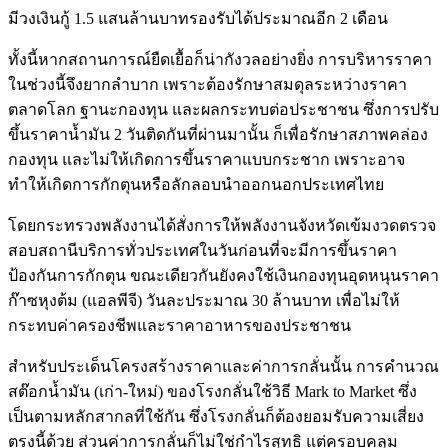
มีวงเงินกู้ 1.5 แสนล้านบาทรองรับได้ประมาณอีก 2 เดือน
ทั้งนี้หากสถานการณ์ยืดเยื้อก็น่ากังวลอย่างยิ่ง การบริหารราคา
ในช่วงนี้จึงยากลำบาก เพราะต้องรักษาสมดุลระหว่างราคา
ตลาดโลก ฐานะกองทุน และผลกระทบต่อประชาชน ซึ่งการปรับ
ขึ้นราคาน้ำมัน 2 วันติดกันที่ผ่านมานั้น ก็เพื่อรักษาสภาพคล่อง
กองทุน และไม่ให้เกิดการขึ้นราคาแบบกระชาก เพราะอาจ
ทำให้เกิดการกักตุนหรือลักลอบนำออกนอกประเทศไทย
โดยกระทรวงพลังงานได้สั่งการให้พลังงานจังหวัดเข้มงวดตรวจ
สอบสถานีบริการทั่วประเทศในวันก่อนที่จะมีการขึ้นราคา
ป้องกันการกักตุน ขณะเดียวกันยังคงใช้เงินกองทุนอุดหนุนราคา
ก๊าซหุงต้ม (แอลพีจี) วันละประมาณ 30 ล้านบาท เพื่อไม่ให้
กระทบค่าครองชีพและราคาอาหารของประชาชน
สำหรับประเด็นโครงสร้างราคาและค่าการกลั่นนั้น การคำนวณ
สต๊อกน้ำมัน (เก่า-ใหม่) ของโรงกลั่นใช้วิธี Mark to Market ซึ่ง
เป็นตามหลักสากลที่ใช้กัน ซึ่งโรงกลั่นก็ต้องยอมรับความเสี่ยง
ตรงนี้ด้วย ส่วนค่าการกลั่นก็ไม่ใช่กำไรสุทธิ แต่ครอบคลุม