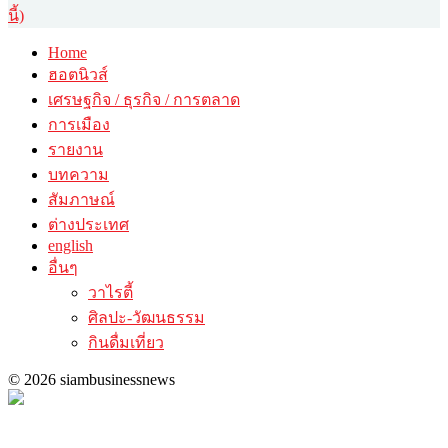
นี้)
Home
ฮอตนิวส์
เศรษฐกิจ / ธุรกิจ / การตลาด
การเมือง
รายงาน
บทความ
สัมภาษณ์
ต่างประเทศ
english
อื่นๆ
วาไรตี้
ศิลปะ-วัฒนธรรม
กินดื่มเที่ยว
© 2026 siambusinessnews