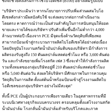
ซึ่งจะช่วยส่งเสริมการใช้ไบโอดีเซล (B100) อย่างเต็มรูปแบบ
“บริษัทฯ ประเมินว่า หากนโยบายการปรับเพิ่มส่วนผสมไบโอ
ดีเซลดังกล่าวมีผลบังคับใช้ จะส่งผลบวกต่อการดำเนินงาน
โดยตรง คาดการณ์ว่าจะเป็นส่วนสำคัญในการสนับสนุนให้ยอด
ขายและรายได้ของบริษัทฯ ปรับตัวเพิ่มขึ้นอีกไม่ต่ำกว่า 4,000
ล้านบาทต่อปี เนื่องจาก PCE มีจุดแข็งด้านวัตถุดิบที่เพียงพอ
สามารถป้อนเข้าสู่กระบวนการผลิตไบโอดีเซลได้อย่างต่อเนื่อง
โดยปัจจุบันโรงงานสกัดน้ำมันปาล์มดิบของบริษัทฯ มีกำลังการ
ผลิตรองรับสูงถึง 150 ตันผลปาล์มสดต่อชั่วโมง หรือ 3,600 ตันต่อ
วัน และกำลังขยายเพิ่มโรงสกัด เฟส 3 ซึ่งจะทำให้กำลังการผลิต
รวมทั้งหมดของกลุ่มบริษัทอยู่ที่ 210 ตันผลปาล์มสดต่อชั่วโมง
หรือ 5,040 ตันต่อวัน ส่งผลให้บริษัทฯ มีศักยภาพในการควบคุม
วัตถุดิบในการผลิต ตั้งแต่ต้นน้ำพร้อมป้อนเข้าสู่โรงงานผลิตไบ
โอดีเซลของกลุ่มบริษัทฯ อย่างไม่มีสะดุด”
ทั้งนี้ PCE เป็นผู้ประกอบการเพียงรายเดียว ในอุตสาหกรรมที่มี
ระบบนิเวศทางธุรกิจแบบครบวงจร ครอบคลุมตั้งแต่โรงงานสกัด
น้ำมันปาล์ม โรงกลั่นน้ำมันปาล์มสำหรับบริโภคและภาค