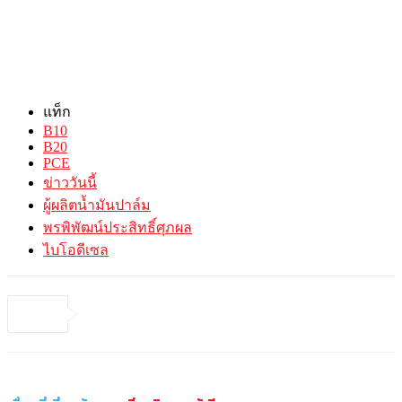
แท็ก
B10
B20
PCE
ข่าววันนี้
ผู้ผลิตน้ำมันปาล์ม
พรพิพัฒน์ประสิทธิ์ศุภผล
ไบโอดีเซล