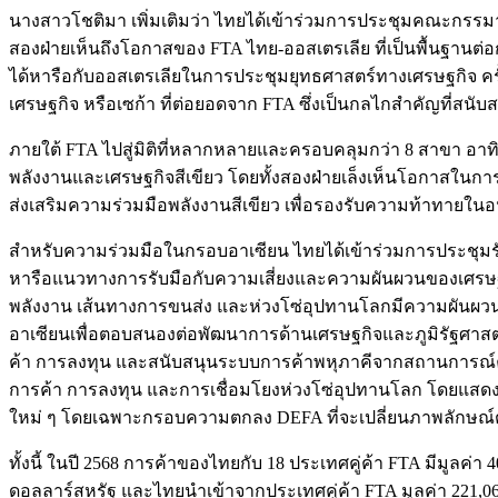
นางสาวโชติมา เพิ่มเติมว่า ไทยได้เข้าร่วมการประชุมคณะกรรมาธิ
สองฝ่ายเห็นถึงโอกาสของ FTA ไทย-ออสเตรเลีย ที่เป็นพื้นฐานต
ได้หารือกับออสเตรเลียในการประชุมยุทธศาสตร์ทางเศรษฐกิจ ครั้
เศรษฐกิจ หรือเซก้า ที่ต่อยอดจาก FTA ซึ่งเป็นกลไกสำคัญที่ส
ภายใต้ FTA ไปสู่มิติที่หลากหลายและครอบคลุมกว่า 8 สาขา อาทิ 
พลังงานและเศรษฐกิจสีเขียว โดยทั้งสองฝ่ายเล็งเห็นโอกาสในกา
ส่งเสริมความร่วมมือพลังงานสีเขียว เพื่อรองรับความท้าทายใ
สำหรับความร่วมมือในกรอบอาเซียน ไทยได้เข้าร่วมการประชุมรัฐมน
หารือแนวทางการรับมือกับความเสี่ยงและความผันผวนของเศรษฐกิ
พลังงาน เส้นทางการขนส่ง และห่วงโซ่อุปทานโลกมีความผันผวน
อาเซียนเพื่อตอบสนองต่อพัฒนาการด้านเศรษฐกิจและภูมิรัฐศาสต
ค้า การลงทุน และสนับสนุนระบบการค้าพหุภาคีจากสถานการณ์คว
การค้า การลงทุน และการเชื่อมโยงห่วงโซ่อุปทานโลก โดยแสดงให
ใหม่ ๆ โดยเฉพาะกรอบความตกลง DEFA ที่จะเปลี่ยนภาพลักษณ์ตล
ทั้งนี้ ในปี 2568 การค้าของไทยกับ 18 ประเทศคู่ค้า FTA มีมูลค
ดอลลาร์สหรัฐ และไทยนำเข้าจากประเทศคู่ค้า FTA มูลค่า 221,0