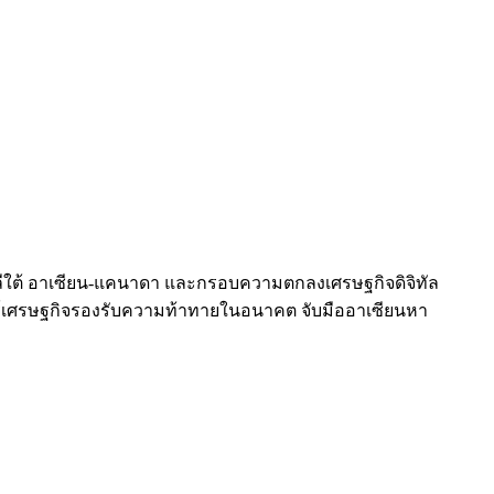
หลีใต้ อาเซียน-แคนาดา และกรอบความตกลงเศรษฐกิจดิจิทัล
สตร์เศรษฐกิจรองรับความท้าทายในอนาคต จับมืออาเซียนหา