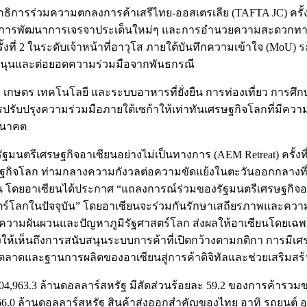
การร่วมความตกลงการค้าเสรีไทย-ออสเตรเลีย (TAFTA JC) ครั้งที่ 5
่อการพัฒนาการเจรจาประเด็นใหม่ๆ และการอำนวยความสะดวกทางการค้
งที่ 2 ในระดับเจ้าหน้าที่อาวุโส ภายใต้บันทึกความเข้าใจ (MoU)
นับสนุนและต่อยอดความร่วมมือจากพันธกรณี
เกษตร เทคโนโลยี และระบบอาหารที่ยั่งยืน การท่องเที่ยว การศึกษ
รปรับปรุงความร่วมมือภายใต้เซก้าให้เท่าทันเศรษฐกิจโลกที่มีคว
นอนาคต
ตรีเศรษฐกิจอาเซียนอย่างไม่เป็นทางการ (AEM Retreat) ครั้งที่ 3
จโลก ท่ามกลางความกังวลต่อความขัดแย้งในตะวันออกกลางที่เกี่
 โดยอาเซียนได้ประกาศ “แถลงการณ์ร่วมของรัฐมนตรีเศรษฐกิจอา
ร์โลกในปัจจุบัน” โดยอาเซียนจะร่วมกันรักษาเสถียรภาพและความม
ามผันผวนและปัญหาภูมิรัฐศาสตร์โลก ส่งผลให้อาเซียนโดยเฉพาะ
้เห็นถึงการสนับสนุนระบบการค้าที่เปิดกว้างตามกติกา การมีเศรษ
าดและฐานการผลิตของอาเซียนสู่การค้าดิจิทัลและช่วยเสริมสร้า
่า 404,963.3 ล้านดอลลาร์สหรัฐ มีสัดส่วนร้อยละ 59.2 ของการค้าร
66.0 ล้านดอลลาร์สหรัฐ สินค้าส่งออกสำคัญของไทย อาทิ รถยนต์ อ