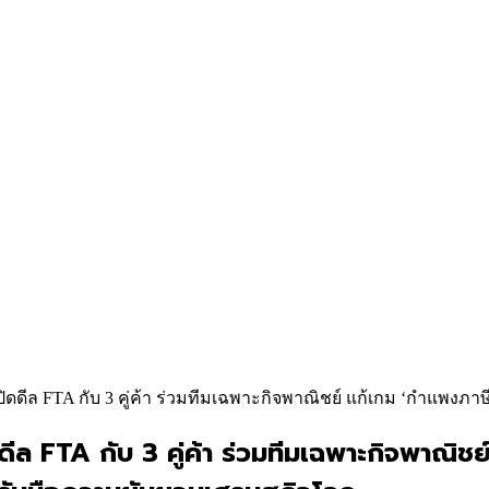
ปิดดีล FTA กับ 3 คู่ค้า ร่วมทีมเฉพาะกิจพาณิชย์ แก้เกม ‘กำแพงภา
ล FTA กับ 3 คู่ค้า ร่วมทีมเฉพาะกิจพาณิชย