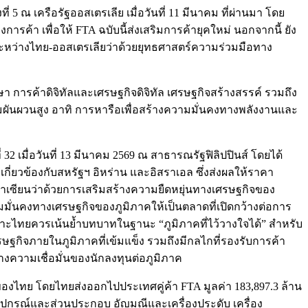
 ณ เครือรัฐออสเตรเลีย เมื่อวันที่ 11 มีนาคม ที่ผ่านมา โดย
า เพื่อให้ FTA ฉบับนี้ส่งเสริมการค้ายุคใหม่ นอกจากนี้ ยัง
 ระหว่างไทย-ออสเตรเลียว่าด้วยยุทธศาสตร์ความร่วมมือทาง
า การค้าดิจิทัลและเศรษฐกิจดิจิทัล เศรษฐกิจสร้างสรรค์ รวมถึง
ามผันผวนสูง อาทิ การหารือเพื่อสร้างความมั่นคงทางพลังงานและ
2 เมื่อวันที่ 13 มีนาคม 2569 ณ สาธารณรัฐฟิลิปปินส์ โดยได้
ยวข้องกับสหรัฐฯ อิหร่าน และอิสราเอล ซึ่งส่งผลให้ราคา
เซียนว่าด้วยการเสริมสร้างความยืดหยุ่นทางเศรษฐกิจของ
ั่นคงทางเศรษฐกิจของภูมิภาคให้เป็นตลาดที่เปิดกว้างต่อการ
ไทยควรเน้นย้ำบทบาทในฐานะ “ภูมิภาคที่ไว้วางใจได้” สำหรับ
ฐกิจภายในภูมิภาคที่เข้มแข็ง รวมถึงมีกลไกที่รองรับการค้า
งความเชื่อมั่นของนักลงทุนต่อภูมิภาค
วมของไทย โดยไทยส่งออกไปประเทศคู่ค้า FTA มูลค่า 183,897.3 ล้าน
ุปกรณ์และส่วนประกอบ อัญมณีและเครื่องประดับ เครื่อง