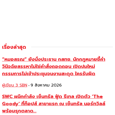
เรื่องล่าสุด
“หมอสรณ” ยังนั่งประธาน กสทช. นักกฎหมายชี้คำ
วินิจฉัยสรรหาไม่ใช่คำสั่งถอดถอน เปิดปมใหม่
กรรมการไม่เข้าประชุมจนงานสะดุด ใครรับผิด
ผู้เขียน 3 SBN
9 สิงหาคม 2026
-
SWC ผนึกกำลัง เซ็นทรัล ฟู้ด รีเทล เปิดตัว ‘The
Goody’ ที่ท็อปส์ สาขาแรก ณ เซ็นทรัล นอร์ทวิลล์
พร้อมรุกตลาด...