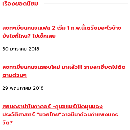
เรื่องยอดนิยม
ลงทะเบียนคนจนเฟส 2 เริ่ม 1 ก.พ.นี้เตรียมอะไรบ้าง
ยังไงที่ไหน? ไปเช็คเลย
30 มกราคม 2018
ลงทะเบียนคนจนรอบใหม่ มาแล้ว!!! รายละเอียดไปติด
ตามด่วนๆ
29 พฤษภาคม 2018
สยบดราม่าโบกาตอร์ -กุนขแมร์เปิดมุมมอง
ประวัติศาสตร์ “มวยไทย”อาจมีมาก่อนกำแพงนคร
วัด?