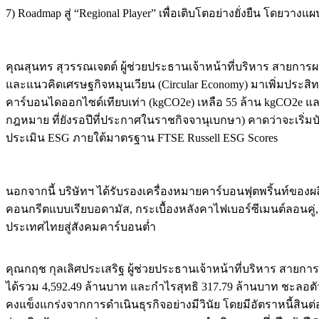
7) Roadmap สู่ “Regional Player” เพื่อเติบโตอย่างยั่งยืน โดย
คุณสุนทร สุวรรณเจตต์ ผู้ช่วยประธานเจ้าหน้าที่บริหาร สายการ
และแนวคิดเศรษฐกิจหมุนเวียน (Circular Economy) มาเพิ่มประส
คาร์บอนไดออกไซด์เทียบเท่า (kgCO2e) เหลือ 55 ล้าน kgCO2e และ
กฎหมาย ที่ยังรอปีที่ประกาศในราชกิจจานุเบกษา) คาดว่าจะเริ่ม
ประเมิน ESG ภายใต้มาตรฐาน FTSE Russell ESG Scores
นอกจากนี้ บริษัทฯ ได้รับรองเครื่องหมายคาร์บอนฟุตพริ้นท์ของผล
คอนกรีตแบบเรียบอดามัส, กระเบื้องหลังคาไฟเบอร์ซีเมนต์ลอนคู่, แ
ประเทศไทยสู่สังคมคาร์บอนต่ำ
คุณกฤช กุลเลิศประเสริฐ ผู้ช่วยประธานเจ้าหน้าที่บริหาร สาย
ได้รวม 4,592.49 ล้านบาท และกำไรสุทธิ 317.79 ล้านบาท ชะลอตั
คงแข็งแกร่งจากการดำเนินธุรกิจอย่างมีวินัย โดยมีอัตราหนี้สินต่