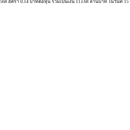
8 อัตรา 0.14 บาทต่อหุ้น รวมเป็นเงิน 113.68 ล้านบาท ในวันที่ 1