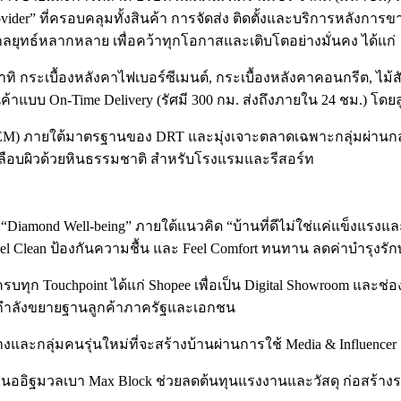
on Provider” ที่ครอบคลุมทั้งสินค้า การจัดส่ง ติดตั้งและบริการหล
กลยุทธ์หลากหลาย เพื่อคว้าทุกโอกาสและเติบโตอย่างมั่นคง ได้แก่
” อาทิ กระเบื้องหลังคาไฟเบอร์ซีเมนต์, กระเบื้องหลังคาคอนกรีต, ไม้
ินค้าแบบ On-Time Delivery (รัศมี 300 กม. ส่งถึงภายใน 24 ชม.)
M) ภายใต้มาตรฐานของ DRT และมุ่งเจาะตลาดเฉพาะกลุ่มผ่านกลยุทธ
กเคลือบผิวด้วยหินธรรมชาติ สำหรับโรงแรมและรีสอร์ท
ม “Diamond Well-being” ภายใต้แนวคิด “บ้านที่ดีไม่ใช่แค่แข็งแร
el Clean ป้องกันความชื้น และ Feel Comfort ทนทาน ลดค่าบำรุงรั
e ครบทุก Touchpoint ได้แก่ Shopee เพื่อเป็น Digital Showroom และช่
ะกำลังขยายฐานลูกค้าภาครัฐและเอกชน
างและกลุ่มคนรุ่นใหม่ที่จะสร้างบ้านผ่านการใช้ Media & Influencer
เสนออิฐมวลเบา Max Block ช่วยลดต้นทุนแรงงานและวัสดุ ก่อสร้างร