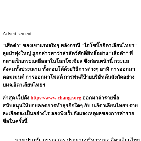
Advertisement
“
เสือดำ” ของเขาแรงจริงๆ หลังกรณี “ไฮโซบิ๊กอิตาเลียนไทยฯ”
ลุยป่าทุ่งใหญ่ ถูกกล่าวหาว่าล่าสัตว์ศักดิ์สิทธิ์อย่าง “เสือดำ” ที่
กลายเป็นกระแสฮือฮาในโลกโซเชียล ซึ่งก่อนหน้านี้ กระแส
สังคมทั้งประณาม ทั้งตอบโต้ด้วยวิธีการต่างๆ อาทิ การออกมา
คอมเมนต์ การออกมาโพสต์ การพ่นสีป้ายบริษัทต้นสังกัดอย่าง
บมจ.อิตาเลียนไทยฯ
ล่าสุด เว็ปดัง
https://www.change.org
ออกมาล่ารายชื่อ
สนับสนุนให้บอยคอตการทำธุรกิจใดๆ กับ บ.อิตาเลียนไทยฯ ราย
ละเอียดจะเป็นอย่างไร ลองฟังเว็ปดังแจงเหตุผลของการล่าราย
ชื่อในครั้งนี้
นายเปรมชัย กรรณสูตร ประธานบริหารบมจ.อิตาเลี่ยนไทย 