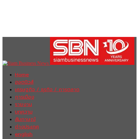
Home
ฮอตนิวส์
เศรษฐกิจ / ธุรกิจ / การตลาด
การเมือง
รายงาน
บทความ
สัมภาษณ์
ต่างประเทศ
english