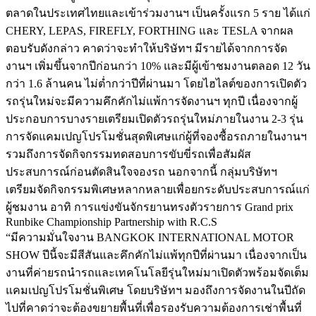
ตลาดในประเทศไทยและเข้าร่วมงานฯ เป็นครั้งแรก 5 ราย ได้แก่
CHERY, LEPAS, FIREFLY, FORTHING และ TESLA จากผล
ตอบรับดังกล่าว คาดว่าจะทำให้บริษัทฯ มีรายได้จากการจัด
งานฯ เพิ่มขึ้นจากปีก่อนกว่า 10% และมีผู้เข้าชมงานตลอด 12 วัน
กว่า 1.6 ล้านคน ไม่ต่ำกว่าปีที่ผ่านมา โดยไฮไลต์ของการเปิดตัว
รถรุ่นใหม่จะมีความคึกคักไม่แพ้การจัดงานฯ ทุกปี เนื่องจากผู้
ประกอบการบางรายเตรียมเปิดตัวรถรุ่นใหม่ภายในงาน 2-3 รุ่น
การจัดแคมเปญโปรโมชั่นสุดพิเศษแก่ผู้ที่จองซื้อรถภายในงานฯ
รวมถึงการจัดกิจกรรมทดสอบการขับขี่รถเพื่อสัมผัส
ประสบการณ์ก่อนตัดสินใจจองรถ นอกจากนี้ กลุ่มบริษัทฯ
เตรียมจัดกิจกรรมพิเศษหลากหลายเพื่อยกระดับประสบการณ์แก่
ผู้ชมงาน อาทิ การแข่งขันจักรยานทรงตัวรายการ Grand prix
Runbike Championship Partnership with R.C.S
“มีความมั่นใจงาน BANGKOK INTERNATIONAL MOTOR
SHOW ปีนี้จะมีสีสันและคึกคักไม่แพ้ทุกปีที่ผ่านมา เนื่องจากเป็น
งานที่ค่ายรถนำรถและเทคโนโลยีรุ่นใหม่มาเปิดตัวพร้อมจัดเต็ม
แคมเปญโปรโมชั่นพิเศษ โดยบริษัทฯ มองถึงการจัดงานในปีถัด
ไปที่คาดว่าจะต้องขยายพื้นที่เพื่อรองรับความต้องการเช่าพื้นที่