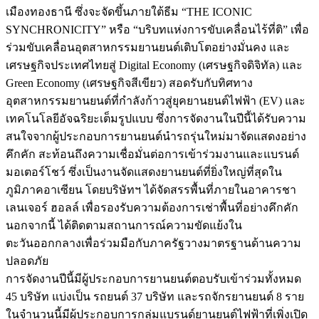
เมืองทองธานี ซึ่งจะจัดขึ้นภายใต้ธีม “THE ICONIC
SYNCHRONICITY” หรือ “บริบทแห่งการขับเคลื่อนไร้ที่ติ” เพื่อ
ร่วมขับเคลื่อนอุตสาหกรรมยานยนต์เติบโตอย่างมั่นคง และ
เศรษฐกิจประเทศไทยสู่ Digital Economy (เศรษฐกิจดิจิทัล) และ
Green Economy (เศรษฐกิจสีเขียว) สอดรับกับทิศทาง
อุตสาหกรรมยานยนต์ที่กำลังก้าวสู่ยุคยานยนต์ไฟฟ้า (EV) และ
เทคโนโลยีอัจฉริยะเต็มรูปแบบ ซึ่งการจัดงานในปีนี้ได้รับความ
สนใจจากผู้ประกอบการยานยนต์นำรถรุ่นใหม่มาจัดแสดงอย่าง
คึกคัก สะท้อนถึงความเชื่อมั่นต่อการเข้าร่วมงานและแบรนด์
มอเตอร์โชว์ ซึ่งเป็นงานจัดแสดงยานยนต์ที่ยิ่งใหญ่ที่สุดใน
ภูมิภาคอาเซียน โดยบริษัทฯ ได้จัดสรรพื้นที่ภายในอาคารชา
เลนเจอร์ ฮอลล์ เพื่อรองรับความต้องการเช่าพื้นที่อย่างคึกคัก
นอกจากนี้ ได้ติดตามสถานการณ์ความขัดแย้งใน
ตะวันออกกลางเพื่อร่วมมือกับภาครัฐวางมาตรฐานด้านความ
ปลอดภัย
การจัดงานปีนี้มีผู้ประกอบการยานยนต์ตอบรับเข้าร่วมทั้งหมด
45 บริษัท แบ่งเป็น รถยนต์ 37 บริษัท และรถจักรยานยนต์ 8 ราย
ในจำนวนนี้มีผู้ประกอบการกลุ่มแบรนด์ยานยนต์ไฟฟ้าที่เพิ่งเปิด