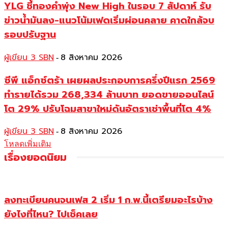
YLG ชี้ทองคำพุ่ง New High ในรอบ 7 สัปดาห์ รับ
ข่าวน้ำมันลง-แนวโน้มเฟดเริ่มผ่อนคลาย คาดใกล้จบ
รอบปรับฐาน
ผู้เขียน 3 SBN
8 สิงหาคม 2026
-
ซีพี แอ็กซ์ตร้า เผยผลประกอบการครึ่งปีแรก 2569
ทำรายได้รวม 268,334 ล้านบาท ยอดขายออนไลน์
โต 29% ปรับโฉมสาขาใหม่ดันอัตราเช่าพื้นที่โต 4%
ผู้เขียน 3 SBN
8 สิงหาคม 2026
-
โหลดเพิ่มเติม
เรื่องยอดนิยม
ลงทะเบียนคนจนเฟส 2 เริ่ม 1 ก.พ.นี้เตรียมอะไรบ้าง
ยังไงที่ไหน? ไปเช็คเลย