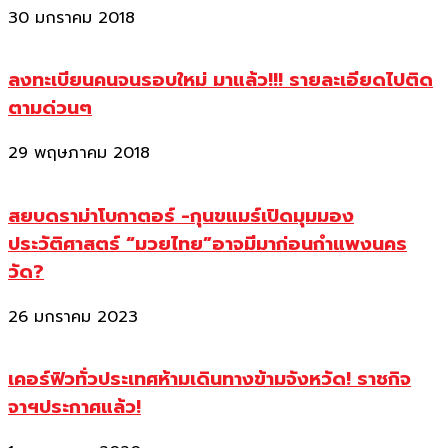
30 มกราคม 2018
ลงทะเบียนคนจนรอบใหม่ มาแล้ว!!! รายละเอียดไปติด
ตามด่วนๆ
29 พฤษภาคม 2018
สยบดราม่าโบกาตอร์ -กุนขแมร์เปิดมุมมอง
ประวัติศาสตร์ “มวยไทย”อาจมีมาก่อนกำแพงนคร
วัด?
26 มกราคม 2023
เคอร์ฟิวทั่วประเทศห้ามเดินทางข้ามจังหวัด! ราชกิจ
จาฯประกาศแล้ว!