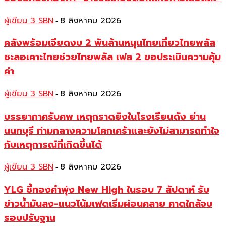
ผู้เขียน 3 SBN
8 สิงหาคม 2026
-
คลังพร้อมเจียดงบ 2 พันล้านหนุนไทยเที่ยวไทยพลัส
ชะลอเคาะไทยช่วยไทยพลัส เฟส 2 ขอประเมินความคุ้ม
ค่า
ผู้เขียน 3 SBN
8 สิงหาคม 2026
-
บรรยากาศรับศพ เหตุกราดยิงในโรงเรียนดัง ย่าน
นนทบุรี ท่ามกลางความโศกเศร้าและยังไม่สามารถทำใจ
กับเหตุการณ์ที่เกิดขึ้นได้
ผู้เขียน 3 SBN
8 สิงหาคม 2026
-
YLG ชี้ทองคำพุ่ง New High ในรอบ 7 สัปดาห์ รับ
ข่าวน้ำมันลง-แนวโน้มเฟดเริ่มผ่อนคลาย คาดใกล้จบ
รอบปรับฐาน