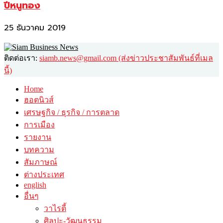
ปีหนูทอง
25 ธันวาคม 2019
ติดต่อเรา:
siamb.news@gmail.com (ส่งข่าวประชาสัมพันธ์ที่เมล
นี้)
Home
ฮอตนิวส์
เศรษฐกิจ / ธุรกิจ / การตลาด
การเมือง
รายงาน
บทความ
สัมภาษณ์
ต่างประเทศ
english
อื่นๆ
วาไรตี้
ศิลปะ-วัฒนธรรม