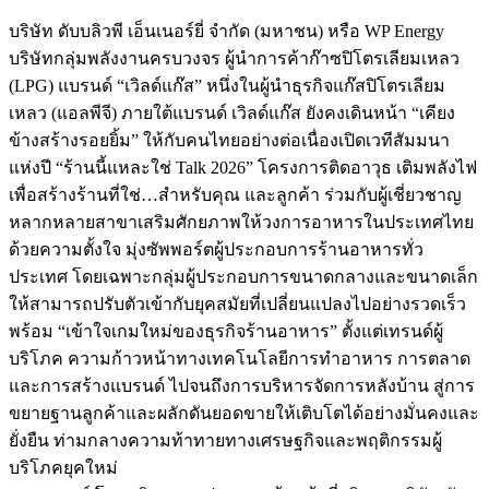
บริษัท ดับบลิวพี เอ็นเนอร์ยี่ จำกัด (มหาชน) หรือ WP Energy
บริษัทกลุ่มพลังงานครบวงจร ผู้นำการค้าก๊าซปิโตรเลียมเหลว
(LPG) แบรนด์ “เวิลด์แก๊ส” หนึ่งในผู้นำธุรกิจแก๊สปิโตรเลียม
เหลว (แอลพีจี) ภายใต้แบรนด์ เวิลด์แก๊ส ยังคงเดินหน้า “เคียง
ข้างสร้างรอยยิ้ม” ให้กับคนไทยอย่างต่อเนื่องเปิดเวทีสัมมนา
แห่งปี “ร้านนี้แหละใช่ Talk 2026” โครงการติดอาวุธ เติมพลังไฟ
เพื่อสร้างร้านที่ใช่…สำหรับคุณ และลูกค้า ร่วมกับผู้เชี่ยวชาญ
หลากหลายสาขาเสริมศักยภาพให้วงการอาหารในประเทศไทย
ด้วยความตั้งใจ มุ่งซัพพอร์ตผู้ประกอบการร้านอาหารทั่ว
ประเทศ โดยเฉพาะกลุ่มผู้ประกอบการขนาดกลางและขนาดเล็ก
ให้สามารถปรับตัวเข้ากับยุคสมัยที่เปลี่ยนแปลงไปอย่างรวดเร็ว
พร้อม “เข้าใจเกมใหม่ของธุรกิจร้านอาหาร” ตั้งแต่เทรนด์ผู้
บริโภค ความก้าวหน้าทางเทคโนโลยีการทำอาหาร การตลาด
และการสร้างแบรนด์ ไปจนถึงการบริหารจัดการหลังบ้าน สู่การ
ขยายฐานลูกค้าและผลักดันยอดขายให้เติบโตได้อย่างมั่นคงและ
ยั่งยืน ท่ามกลางความท้าทายทางเศรษฐกิจและพฤติกรรมผู้
บริโภคยุคใหม่