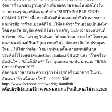
จัดการร้าน ขยายฐานลูกค้า เพิ่มยอดขาย และยืนหยัดได้จริง
จากความรู้บนเวทีสัมมนาหัวข้อ “SUSTAINABLE FOOD
COMMUNITY” เพื่อการเติบโตที่มั่นคงและยั่งยืนในระยะยาว
และหัวข้อ “สร้างแบรนด์ที่ใช่…ให้คนจําว่าร้านอร่อยเป็นยังไง”
โดย คุณรัส-ธัญย์ณภัคช์ ศิริประกาเจริญ CEO เจ้าของแบรนด์
ชาไทยการัน, “เศรษฐกิจมันแย่ ก็ต้องแก้จนกว่าจะใช่” โดย คุณ
ต่อ-ธนพงศ์ วงศ์ชินศรี (ต่อ เพนกวิน), “ติดเตา เติมไฟ ปรับสูตร
ใหม่…ให้ใช่กว่าเดิม” โดย เซฟหมอตั้ม-นายแพทย์ดิษกุล
ประสิทธิ์เรืองสุข (MasterChef Thailand ซีชั่น 2) และ “ถ้าเครื่อง
มือมันใช่…ยังไงก็มีสิทธิ” โดย คุณแซม-พลสัน นกน่วม TikTok
Creator Expert 2025
ติดตามข่าวสารและความรู้การทำธุรกิจร้านอาหาร ในงาน
สัมมนา “ร้านนี้แหละใช่ Talk 2026” ได้ที่
https://www.facebook.com/worldgasfamilyth
#ดับบลิวพีเอ็นเนอร์ยี่ #WPENERGY #ร้านนี้แหละใช่Talk2026