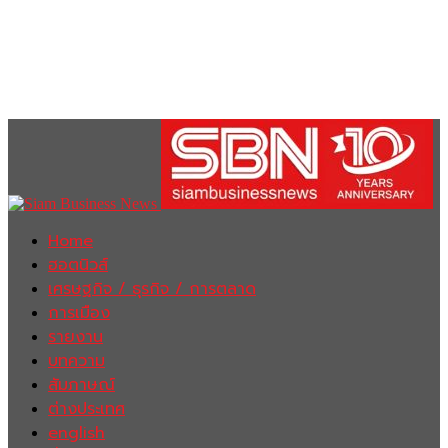
Home
ฮอตนิวส์
เศรษฐกิจ / ธุรกิจ / การตลาด
การเมือง
รายงาน
บทความ
สัมภาษณ์
ต่างประเทศ
english