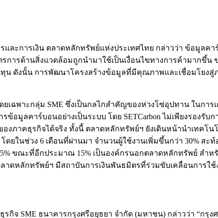
กรและการเงิน ตลาดหลักทรัพย์แห่งประเทศไทย กล่าวว่า ข้อมูลคาร
การด้านสิ่งแวดล้อมถูกนำมาใช้เป็นเงื่อนไขทางการค้ามากขึ้น ข
ุน ดังนั้น การพัฒนาโครงสร้างข้อมูลที่มีคุณภาพและเชื่อมโยง
ย โดยเฉพาะกลุ่ม SME ซึ่งเป็นกลไกสำคัญของห่วงโซ่อุปทาน ในกา
ัดการข้อมูลคาร์บอนอย่างเป็นระบบ โดย SETCarbon ไม่เพียงรองรับ
ของภาคธุรกิจได้จริง ทั้งนี้ ตลาดหลักทรัพย์ฯ ยังเดินหน้านำเทค
ี โดยในช่วง 6 เดือนที่ผ่านมา จำนวนผู้ใช้งานเพิ่มขึ้นกว่า 30% สะ
ะมาณ 85% ขณะที่อีกประมาณ 15% เป็นองค์กรนอกตลาดหลักทรัพย์ สำห
ลาดหลักทรัพย์ฯ มีสถาบันการเงินพันธมิตรที่ร่วมขับเคลื่อนการใช
ุรกิจ SME ธนาคารกรุงศรีอยุธยา จำกัด (มหาชน) กล่าวว่า “กรุงศร