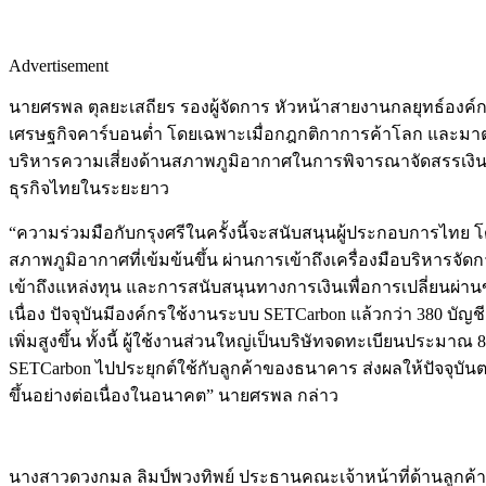
Advertisement
นายศรพล ตุลยะเสถียร รองผู้จัดการ หัวหน้าสายงานกลยุทธ์องค์
เศรษฐกิจคาร์บอนต่ำ โดยเฉพาะเมื่อกฎกติกาการค้าโลก และมาตร
บริหารความเสี่ยงด้านสภาพภูมิอากาศในการพิจารณาจัดสรรเงินท
ธุรกิจไทยในระยะยาว
“ความร่วมมือกับกรุงศรีในครั้งนี้จะสนับสนุนผู้ประกอบการไท
สภาพภูมิอากาศที่เข้มข้นขึ้น ผ่านการเข้าถึงเครื่องมือบริหารจ
เข้าถึงแหล่งทุน และการสนับสนุนทางการเงินเพื่อการเปลี่ยนผ่าน
เนื่อง ปัจจุบันมีองค์กรใช้งานระบบ SETCarbon แล้วกว่า 380 บัญช
เพิ่มสูงขึ้น ทั้งนี้ ผู้ใช้งานส่วนใหญ่เป็นบริษัทจดทะเบียนปร
SETCarbon ไปประยุกต์ใช้กับลูกค้าของธนาคาร ส่งผลให้ปัจจุบันต
ขึ้นอย่างต่อเนื่องในอนาคต” นายศรพล กล่าว
นางสาวดวงกมล ลิมป์พวงทิพย์ ประธานคณะเจ้าหน้าที่ด้านลูกค้าธ