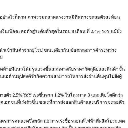
ี้ อย่างไรก็ตาม ภาพรวมตลาดแรงงานมีทิศทางชะลอตัวสะท้อน
เงินเฟ้อชะลอตัวสู่ระดับต่ำสุดในรอบ 8 เดือน ที่ 2.4% YoY แม้ยัง
ีนำเข้าสินค้าจากยุโรป ขณะเดียวกัน ข้อตกลงการค้าระหว่าง
รป
ดท้ายมีแนวโน้มรุนแรงขึ้นสวนทางกับราคาวัตถุดิบและสินค้าขั้น
นแอด้านอุปสงค์จำกัดความสามารถในการส่งผ่านต้นทุนไปยังผู้
ตัว 2.5% YoY เร่งขึ้นจาก 1.2% ในไตรมาส 3 และเติบโตดีกว่า
เอกชนที่เร่งตัวขึ้น ขณะที่การส่งออกสินค้าและบริการชะลอตัว
รการคนละครึ่งพลัส (ii) การเร่งซื้อรถยนต์ไฟฟ้าที่ผลิตใประเทศ