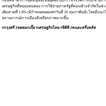
ก่อนที่มาตรการอุดหนุนจะสิ้นสุดลง (iii) การเร่งรัดการเบิกจ
เศรษฐกิจที่ทยอยหมดลง การใช้จ่ายภาครัฐที่ค่อนข้างจำกัดในช่
เดิมคาดที่ 1.8% (มีกำหนดเผยแพร่วันที่ 26 กุมภาพันธ์) โดยมีแ
สถานการณ์การเมืองมีเสถียรภาพมากขึ้น
#กรุงศรี #ลดดอกเบี้ย #เศรษฐกิจไทย #จีดีพี #คนละครึ่งพลัส