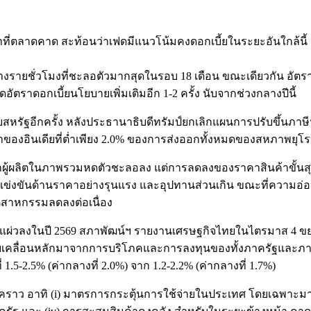
ที่ตลาดคาด สะท้อนว่าเฟดมีแนวโน้มคงดอกเบี้ยในระยะอันใกล้น
่าจ้างรายชั่วโมงที่ชะลอตัวมากสุดในรอบ 18 เดือน ขณะเดียวกัน อัตรา
อัตราดอกเบี้ยนโยบายเพิ่มเติมอีก 1-2 ครั้ง นับจากช่วงกลางปีนี้
สหรัฐอีกครั้ง หลังประธานาธิบดีทรัมป์ยกเลิกแผนการปรับขึ้นภาษ
าของอินเดียที่ต่ำเพียง 2.0% ของการส่งออกทั้งหมดของสหภาพยุโ
าคาผู้ผลิตในภาพรวมหดตัวชะลอลง แต่การลดลงของราคาสินค้าขั้นสุ
ข่งขันด้านราคาอย่างรุนแรง และอุปทานส่วนเกิน ขณะที่ความอ่อ
อุตสาหกรรมลดลงต่อเนื่อง
แผ่วลงในปี 2569 สภาพัฒน์ฯ รายงานเศรษฐกิจไทยในไตรมาส 4 ขยาย
งขับเคลื่อนหลักมาจากการบริโภคและการลงทุนของทั้งภาครัฐและภาค
.5-2.5% (ค่ากลางที่ 2.0%) จาก 1.2-2.2% (ค่ากลางที่ 1.7%)
่วคราว อาทิ (i) มาตรการกระตุ้นการใช้จ่ายในประเทศ โดยเฉพาะมาต