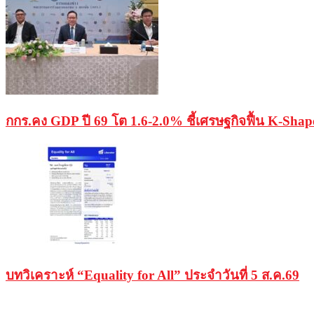
กกร.คง GDP ปี 69 โต 1.6-2.0% ชี้เศรษฐกิจฟื้น K-Sha
บทวิเคราะห์ “Equality for All” ประจำวันที่ 5 ส.ค.69