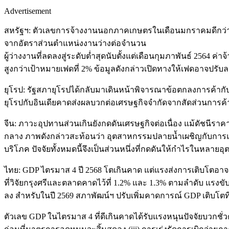
Advertisement
สหรัฐฯ: ตัวเลขการจ้างงานนอกภาคเกษตรในเดือนมกราคมดีกว่า
จากอัตราส่วนตำแหน่งงานว่างต่อจำนวน
ผู้ว่างงานที่ลดลงสู่ระดับต่ำสุดนับตั้งแต่เดือนกุมภาพันธ์ 2564 ค
สูงกว่าเป้าหมายเฟดที่ 2% ข้อมูลดังกล่าวเปิดทางให้เฟดอาจปรับลด
ยุโรป: รัฐสภายุโรปได้กลับมาเดินหน้าพิจารณาข้อตกลงการค้ากับ
ยุโรปกับอินเดียคาดส่งผลบวกต่อเศรษฐกิจจำกัดจากสัดส่วนการค้
จีน: ภาวะอุปทานส่วนเกินยังกดดันเศรษฐกิจต่อเนื่อง แม้ดัชนีร
กลาง ภาพดังกล่าวสะท้อนว่า อุตสาหกรรมปลายน้ำเผชิญกับการแ
บริโภค ปัจจัยทั้งหมดนี้จึงเป็นส่วนหนึ่งที่กดดันให้กำไรในหลาย
ไทย: GDP ไตรมาส 4 ปี 2568 โตเกินคาด แต่แรงส่งการเติบโตอาจ
ที่วิจัยกรุงศรีและตลาดคาดไว้ที่ 1.2% และ 1.3% ตามลำดับ แร
ลง สำหรับในปี 2569 สภาพัฒน์ฯ ปรับเพิ่มคาดการณ์ GDP เติบโตที่ 1
ตัวเลข GDP ในไตรมาส 4 ที่ดีเกินคาดได้รับแรงหนุนปัจจัยบวกชั