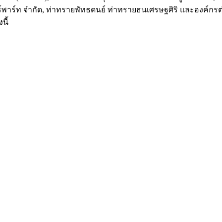
บอร์พาร์ท จำกัด, ท่าทรายพัทธดนย์ ท่าทรายธนเศรษฐศิริ และองค์กร
นี้