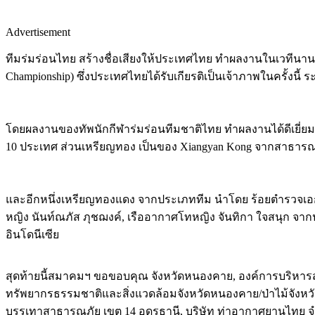
Advertisement
ทีมร่มร่อนไทย สร้างชื่อเสียงให้ประเทศไทย ทำผลงานในเวทีนานาชา
Championship) ซึ่งประเทศไทยได้รับเกียรติเป็นเจ้าภาพในครั้งนี
โดยผลงานของทัพนักกีฬาร่มร่อนทีมชาติไทย ทำผลงานได้ดีเยี่ยม
10 ประเทศ ส่วนเหรียญทอง เป็นของ Xiangyan Kong จากสาธาร
และอีกหนึ่งเหรียญทองแดง จากประเภททีม นำโดย ร้อยตำรวจเอก ธนภ
หญิง นันท์ณภัส ภุชฌงค์, เรืออากาศโทหญิง จันทิกา ใจสนุก จ
อินโดนีเซีย
สุดท้ายนี้สมาคมฯ ขอขอบคุณ จังหวัดหนองคาย, องค์การบริหารส
ทรัพยากรธรรมชาติและสิ่งแวดล้อมจังหวัดหนองคาย/ป่าไม้จังหว
บรรเทาสาธารณภัย เขต 14 อุดรธานี, บริษัท ท่าอากาศยานไทย จำกั