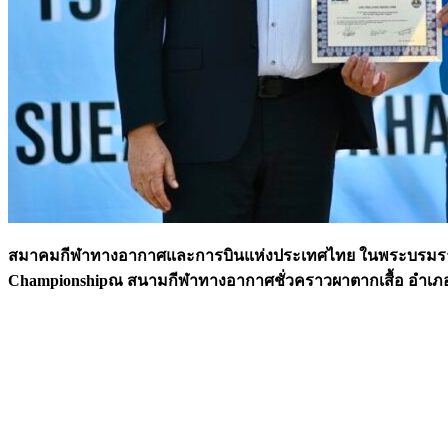
สมาคมกีฬาทางอากาศและการบินแห่งประเทศไทย ในพระบรมราชูปถัมภ
Championshipณ สนามกีฬาทางอากาศชั่วคราวผาตากเสื้อ อำเภอสัง