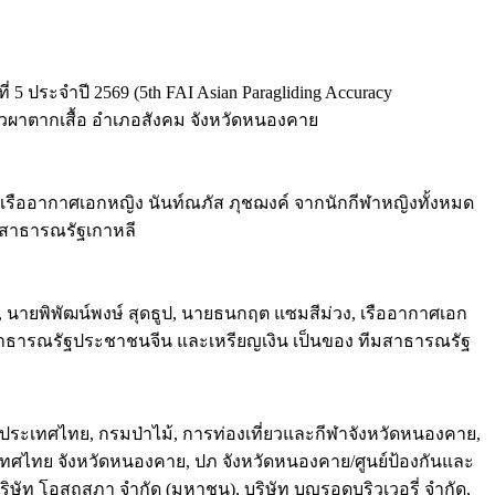
5 ประจำปี 2569 (5th FAI Asian Paragliding Accuracy
คราวผาตากเสื้อ อำเภอสังคม จังหวัดหนองคาย
 เรืออากาศเอกหญิง นันท์ณภัส ภุชฌงค์ จากนักกีฬาหญิงทั้งหมด
 สาธารณรัฐเกาหลี
, นายพิพัฒน์พงษ์ สุดธูป, นายธนกฤต แซมสีม่วง, เรืออากาศเอก
มสาธารณรัฐประชาชนจีน และเหรียญเงิน เป็นของ ทีมสาธารณรัฐ
ประเทศไทย, กรมป่าไม้, การท่องเที่ยวและกีฬาจังหวัดหนองคาย,
ทศไทย จังหวัดหนองคาย, ปภ จังหวัดหนองคาย/ศูนย์ป้องกันและ
ิษัท โอสถสภา จำกัด (มหาชน), บริษัท บุญรอดบริวเวอรี่ จำกัด,