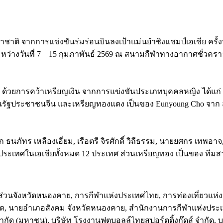
ติ จากการแข่งขันร่มร่อนบินลงเป้าแม่นยำชิงแชมป์เอเชีย ครั้งที่ 
้ ระหว่างวันที่ 7 – 15 กุมภาพันธ์ 2569 ณ สนามกีฬาทางอากาศชั่ว
 ด้วยการคว้าเหรียญเงิน จากการแข่งขันประเภทบุคคลหญิง ได้แก่
ณรัฐประชาชนจีน และเหรียญทองแดง เป็นของ Eunyoung Cho จาก
ัทร เหลืองเอี่ยม, เรือตรี จิรศักดิ์ วิถีธรรม, นายยศกร เทพอาจ
ากประเทศในเอเชียทั้งหมด 12 ประเทศ ส่วนเหรียญทอง เป็นของ ที
่วนจังหวัดหนองคาย, การกีฬาแห่งประเทศไทย, การท่องเที่ยวแห่ง
ัด, นายอำเภอสังคม จังหวัดหนองคาย, สำนักงานการกีฬาแห่งประเ
ด (มหาชน), บริษัท โรงงานฟุตบอลล์ไทยสปอร์ตติ้งกู๊ดส์ จำกัด, บร