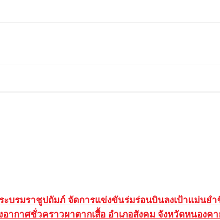
าชูปถัมภ์ จัดการแข่งขันร่มร่อนบินลงเป้าแม่นยำชิงแช
อากาศชั่วคราวผาตากเสื้อ อำเภอสังคม จังหวัดหนองคาย