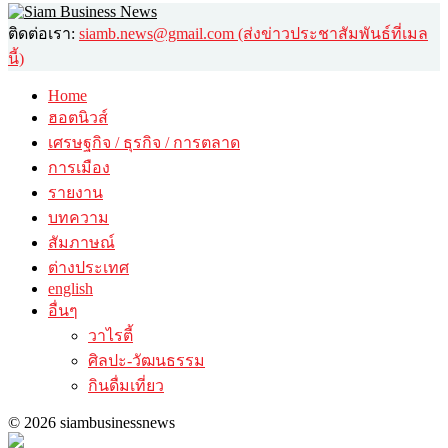
ติดต่อเรา:
siamb.news@gmail.com (ส่งข่าวประชาสัมพันธ์ที่เมล
นี้)
Home
ฮอตนิวส์
เศรษฐกิจ / ธุรกิจ / การตลาด
การเมือง
รายงาน
บทความ
สัมภาษณ์
ต่างประเทศ
english
อื่นๆ
วาไรตี้
ศิลปะ-วัฒนธรรม
กินดื่มเที่ยว
© 2026 siambusinessnews