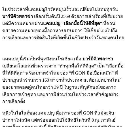
ในช่วงเวลาที่แคมเปญไวรัลหมุนเร็วและเปลี่ยนไปแทบทุกวัน
บาร์บีคิวพลาซ่า
เลือกเริ่มต้นปี 2569 ด้วยการเล่าเรื่องที่เรียบง่าย
แต่มีความหมาย ผ่าน
แคมเปญ “เลือกมื้อนี้ให้ดีที่สุด”
ที่ชวน
ขยายความหมายของมื้ออาหารธรรมดาๆ ให้เชื่อมโยงไปถึง
การเลือกและการตัดสินใจที่เกิดขึ้นในชีวิตประจำวันของคนไทย
แคมเปญนี้เริ่มเป็นที่พูดถึงบนโซเชียล เมื่อ
บาร์บีคิวพลาซ่า
เปลี่ยนสโลแกนชั่วคราวจาก “ทำทุกมื้อให้ดีที่สุด” เป็น “เลือกมื้อ
นี้ให้ดีที่สุด” พร้อมภาพจำใหม่ของ “พี่ GON มือเปื้อนหมึก” ที่
ปรากฏหน้าร้านกว่า 160 สาขาทั่วประเทศ สะท้อนบทบาทใหม่
ของมาสคอตคู่คนไทยกว่า 39 ปี ในฐานะสัญลักษณ์ของการ
เลือกการเข้าคูหา และการมีส่วนร่วมในช่วงเวลาสำคัญอย่าง
การเลือกตั้ง
หนึ่งในไฮไลต์ของแคมเปญ คือภาพของพี่ GON ที่แม้จะจับ
ปากกาไม่ถนัด แต่พร้อมออกไปใช้สิทธิในวันที่ 8 กุมภาพันธ์