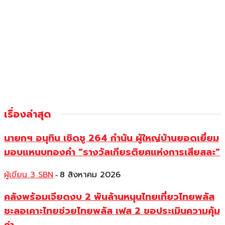
เรื่องล่าสุด
นายกฯ อนุทิน เชิดชู 264 กำนัน ผู้ใหญ่บ้านยอดเยี่ยม
มอบแหนบทองคำ “รางวัลเกียรติยศแห่งการเสียสละ”
ผู้เขียน 3 SBN
8 สิงหาคม 2026
-
คลังพร้อมเจียดงบ 2 พันล้านหนุนไทยเที่ยวไทยพลัส
ชะลอเคาะไทยช่วยไทยพลัส เฟส 2 ขอประเมินความคุ้ม