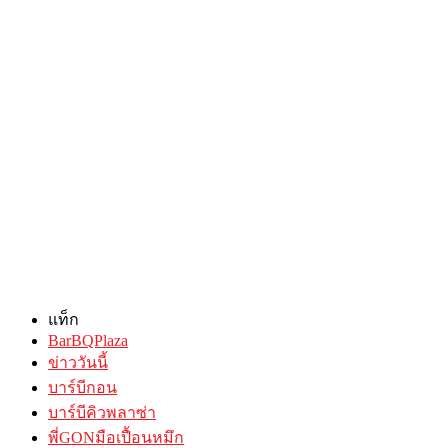
แท็ก
BarBQPlaza
ข่าววันนี้
บาร์บีกอน
บาร์บีคิวพลาซ่า
พี่GONมือเปื้อนหมึก