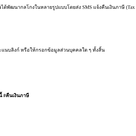
ีพได้พัฒนากลโกงในหลายรูปแบบโดยส่ง SMS แจ้งคืนเงินภาษี (Tax R
แนบลิงก์ หรือให้กรอกข้อมูลส่วนบุคคลใด ๆ ทั้งสิ้น
้ #คืนเงินภาษี