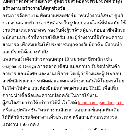
เปิดตัว “คนทำงานอิสระ” ศูนย์รวมงานอิสระทั่วประเทศ หนุน
สร้างงาน สร้างรายได้ทุกช่วงวัย
กรมการจัดหางาน พัฒนาแพลตฟอร์ม “คนทำงานอิสระ” ศูนย์
รวมงานและบริการอาชีพอิสระในรูปแบบออนไลน์ที่ทันสมัย ใช้
งานง่าย และครบวงจร รองรับทั้งผู้ว่าจ้าง ผู้ประกอบอาชีพอิสระ
พนักงานประจำที่หารายได้เสริม และผู้ว่างงานที่มีทักษะความ
สามารถ เพื่อส่งเสริมให้ประชาชนทุกช่วงวัยมีอาชีพ มีงานทำ
และมีรายได้อย่างทั่วถึง
แพลตฟอร์มดังกล่าวครอบคลุม 10 หมวดอาชีพหลัก เช่น
Graphic & Design การตลาด เขียน-แปลภาษา รับจัดทำสินค้า-
อาหาร สอนพิเศษ และงานบริการ โดยผู้ว่าจ้างและผู้ประกอบ
อาชีพอิสระสามารถติดต่อและตกลงจ้างงานกันได้โดยตรงโดย
ไม่มีค่าใช้จ่าย และต้องยืนยันตัวตนผ่านแอป ThaID เพื่อเพิ่ม
ความน่าเชื่อถือและความปลอดภัยในการใช้งาน
ผู้สนใจสามารถใช้บริการได้ที่ เว็บไซต์
khonthamngan.doe.go.th
หรือ​แอปพลิเคชัน “คนทำงานอิสระ” สอบถามข้อมูลเพิ่มเติม
ได้ที่สำนักงานจัดหางานทั่วประเทศ หรือสายด่วนกระทรวง
แรงงาน 1506 กด 2