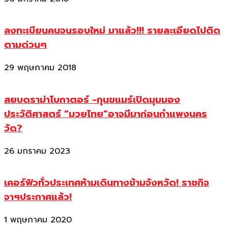
ลงทะเบียนคนจนรอบใหม่ มาแล้ว!!! รายละเอียดไปติด
ตามด่วนๆ
29 พฤษภาคม 2018
สยบดราม่าโบกาตอร์ -กุนขแมร์เปิดมุมมอง
ประวัติศาสตร์ “มวยไทย”อาจมีมาก่อนกำแพงนคร
วัด?
26 มกราคม 2023
เคอร์ฟิวทั่วประเทศห้ามเดินทางข้ามจังหวัด! ราชกิจ
จาฯประกาศแล้ว!
1 พฤษภาคม 2020