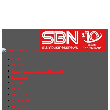
Home
ฮอตนิวส์
เศรษฐกิจ / ธุรกิจ / การตลาด
การเมือง
รายงาน
บทความ
สัมภาษณ์
ต่างประเทศ
english