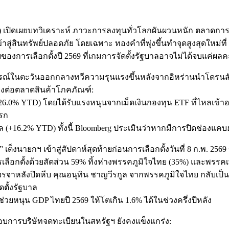
SPS) เปิดเผยบทวิเคราะห์ ภาวะการลงทุนทั่วโลกผันผวนหนัก ตลาดการ
ู่สินทรัพย์ปลอดภัย โดยเฉพาะ ทองคำที่พุ่งขึ้นทำจุดสูงสุดใหม่ที่ 
้ายของการเลือกตั้งปี 2569 ที่เกมการจัดตั้งรัฐบาลอาจไม่ได้จบแค่
ารณ์ในตะวันออกกลางทวีความรุนแรงขึ้นหลังจากอิหร่านนำโดรนส
ตรงต่อตลาดสินค้าโภคภัณฑ์:
26.0% YTD) โดยได้รับแรงหนุนจากเม็ดเงินกองทุน ETF ที่ไหลเข้า
แรก
ล (+16.2% YTD) ทั้งนี้ Bloomberg ประเมินว่าหากมีการปิดช่องแคบฮอ
็งนายกฯ เข้าสู่สัปดาห์สุดท้ายก่อนการเลือกตั้งวันที่ 8 ก.พ. 256
รเลือกตั้งด้วยสัดส่วน 59% ทิ้งห่างพรรคภูมิใจไทย (35%) และพรรคเ
หลังปิดหีบ คุณอนุทิน ชาญวีรกูล จากพรรคภูมิใจไทย กลับเป็นเต็ง
ตั้งรัฐบาล
ยหนุน GDP ไทยปี 2569 ให้โตเกิน 1.6% ได้ในช่วงครึ่งปีหลัง
อบการบริษัทจดทะเบียนในสหรัฐฯ ยังคงแข็งแกร่ง: