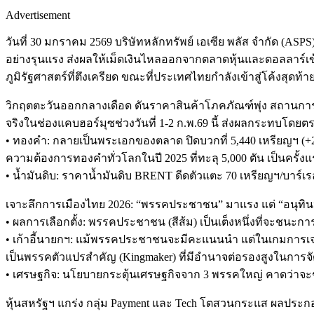
Advertisement
วันที่ 30 มกราคม 2569 บริษัทหลักทรัพย์ เอเซีย พลัส จำกัด (A
อย่างรุนแรง ส่งผลให้เม็ดเงินไหลออกจากตลาดหุ้นและดอลลาร์เข้าส
ภูมิรัฐศาสตร์ที่ตึงเครียด ขณะที่ประเทศไทยกำลังเข้าสู่โค้งสุดท
วิกฤตตะวันออกกลางเดือด ดันราคาสินค้าโภคภัณฑ์พุ่ง สถานก
จริงในช่องแคบฮอร์มุซช่วงวันที่ 1-2 ก.พ.69 นี้ ส่งผลกระทบโดย
• ทองคำ: กลายเป็นพระเอกของตลาด ปิดบวกที่ 5,440 เหรียญฯ (+
ความต้องการทองคำทั่วโลกในปี 2025 ที่ทะลุ 5,000 ตัน เป็นครั้ง
• น้ำมันดิบ: ราคาน้ำมันดิบ BRENT ดีดตัวแตะ 70 เหรียญฯ/บาร์เร
เจาะลึกการเมืองไทย 2026: “พรรคประชาชน” มาแรง แต่ “อนุทิน” เต
• ผลการเลือกตั้ง: พรรคประชาชน (สีส้ม) เป็นเต็งหนึ่งที่จะชนะกา
• เก้าอี้นายกฯ: แม้พรรคประชาชนจะมีคะแนนนำ แต่ในเกมการเจรจา
เป็นพรรคตัวแปรสำคัญ (Kingmaker) ที่มีอำนาจต่อรองสูงในการจัด
• เศรษฐกิจ: นโยบายกระตุ้นเศรษฐกิจจาก 3 พรรคใหญ่ คาดว่าจะช่ว
หุ้นสหรัฐฯ แกร่ง กลุ่ม Payment และ Tech โตสวนกระแส ผลประก