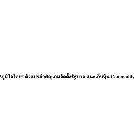
 “ภูมิใจไทย” ตัวแปรสำคัญเกมจัดตั้งรัฐบาล แนะเก็บหุ้น Commodit