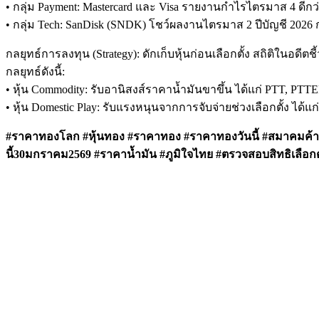
• กลุ่ม Payment: Mastercard และ Visa รายงานกำไรไตรมาส 4 ดี
• กลุ่ม Tech: SanDisk (SNDK) โชว์ผลงานไตรมาส 2 ปีบัญชี 2026
กลยุทธ์การลงทุน (Strategy): ดักเก็บหุ้นก่อนเลือกตั้ง สถิติในอดีต
กลยุทธ์ดังนี้:
• หุ้น Commodity: รับอานิสงส์ราคาน้ำมันขาขึ้น ได้แก่ PTT, PTTE
• หุ้น Domestic Play: รับแรงหนุนจากการจับจ่ายช่วงเลือกตั้ง ไ
#ราคาทองโลก #หุ้นทอง #ราคาทอง #ราคาทองวันนี้ #สมาคมค้าท
นี้30มกราคม2569 #ราคาน้ำมัน #ภูมิใจไทย #ตรวจสอบสิทธิเลือกตั