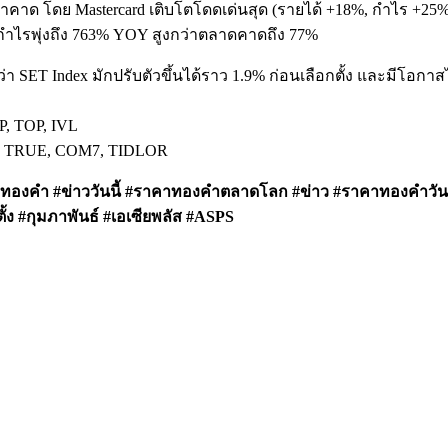
กว่าคาด โดย Mastercard เติบโตโดดเด่นสุด (รายได้ +18%, กำไร +
 กำไรพุ่งถึง 763% YOY สูงกว่าตลาดคาดถึง 77%
ชี้ว่า SET Index มักปรับตัวขึ้นได้ราว 1.9% ก่อนเลือกตั้ง และมีโอกา
P, TOP, IVL
ด้แก่ TRUE, COM7, TIDLOR
องคำ #ข่าววันนี้ #ราคาทองคำตลาดโลก #ข่าว #ราคาทองคำวันนี้
้ง #กุมภาพันธ์ #เอเซียพลัส #ASPS