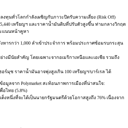
ลงทุนทั่วโลกกำลังเผชิญกับภาวะปิดรับความเสี่ยง (Risk Off)
5,440 เหรียญฯ และราคาน้ำมันดิบที่ปรับตัวสูงขึ้น ท่ามกลางวิกฤต
ผลคะแนนหน้าคูหา
ังหารกว่า 1,000 ลำเข้าประจำการ พร้อมประกาศซ้อมรบกระสุน
อย่างมีนัยสำคัญ โดยเฉพาะจากอเมริกาเหนือและเอเชีย รวมถึง
ร์มุซ ราคาน้ำมันอาจพุ่งสูงเกิน 100 เหรียญฯ/บาร์เรล ได้
9 ข้อมูลจาก Polymarket สะท้อนภาพการเมืองที่น่าสนใจ:
พื่อไทย (5.8%)
หนึ่งที่จะได้เป็นนายกรัฐมนตรีด้วยโอกาสสูงถึง 76% เนื่องจาก