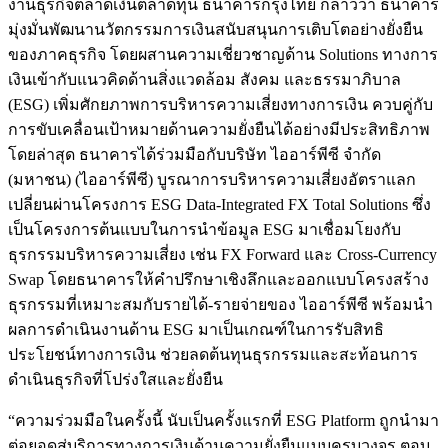
งานธุรกิจตลาดเงินตลาดทุน ธนาคารกรุงไทย กล่าวว่า ธนาคาร
มุ่งมั่นพัฒนานวัตกรรมการเงินสนับสนุนการเติบโตอย่างยั่งยืน
ของภาคธุรกิจ โดยผสานความเชี่ยวชาญด้าน Solutions ทางการ
เงินเข้ากับแนวคิดด้านสิ่งแวดล้อม สังคม และธรรมาภิบาล
(ESG) เพิ่มศักยภาพการบริหารความเสี่ยงทางการเงิน ควบคู่กับ
การขับเคลื่อนเป้าหมายด้านความยั่งยืนได้อย่างมีประสิทธิภาพ
โดยล่าสุด ธนาคารได้ร่วมมือกับบริษัท ไออาร์พีซี จำกัด
(มหาชน) (ไออาร์พีซี) บูรณาการบริหารความเสี่ยงอัตราแลก
เปลี่ยนผ่านโครงการ ESG Data-Integrated FX Total Solutions ซึ่ง
เป็นโครงการต้นแบบในการนำข้อมูล ESG มาเชื่อมโยงกับ
ธุรกรรมบริหารความเสี่ยง เช่น FX Forward และ Cross-Currency
Swap โดยธนาคารให้คำปรึกษาเชิงลึกและออกแบบโครงสร้าง
ธุรกรรมที่เหมาะสมกับรายได้-รายจ่ายของ ไออาร์พีซี พร้อมนำ
ผลการดำเนินงานด้าน ESG มาเป็นเกณฑ์ในการรับสิทธิ
ประโยชน์ทางการเงิน ช่วยลดต้นทุนธุรกรรมและสะท้อนการ
ดำเนินธุรกิจที่โปร่งใสและยั่งยืน
“ความร่วมมือในครั้งนี้ นับเป็นครั้งแรกที่ ESG Platform ถูกนำมา
ต่อยอดสู่บริการทางการเงินด้านความยั่งยืนแบบครบวงจร ตอบ