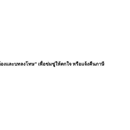
้องและบทลงโทษ” เพื่อข่มขู่ให้ตกใจ หรือแจ้งคืนภาษี