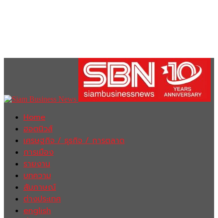
Home
ฮอตนิวส์
เศรษฐกิจ / ธุรกิจ / การตลาด
การเมือง
รายงาน
บทความ
สัมภาษณ์
ต่างประเทศ
english