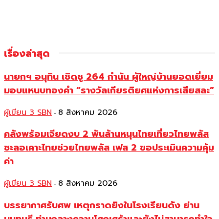
เรื่องล่าสุด
นายกฯ อนุทิน เชิดชู 264 กำนัน ผู้ใหญ่บ้านยอดเยี่ยม
มอบแหนบทองคำ “รางวัลเกียรติยศแห่งการเสียสละ”
ผู้เขียน 3 SBN
8 สิงหาคม 2026
-
คลังพร้อมเจียดงบ 2 พันล้านหนุนไทยเที่ยวไทยพลัส
ชะลอเคาะไทยช่วยไทยพลัส เฟส 2 ขอประเมินความคุ้ม
ค่า
ผู้เขียน 3 SBN
8 สิงหาคม 2026
-
บรรยากาศรับศพ เหตุกราดยิงในโรงเรียนดัง ย่าน
นนทบุรี ท่ามกลางความโศกเศร้าและยังไม่สามารถทำใจ