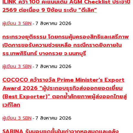
ILINK คว้า 100 คะแนนเต็ม AGM Checklist ประจำปี
2569 ต่อเนื่อง 9 ปีซ้อน ระดับ “ดีเลิศ”
ผู้เขียน 3 SBN
7 สิงหาคม 2026
-
กระทรวงยุติธรรม โดยกรมคุ้มครองสิทธิและเสรีภาพ
เปิดการขอรับความช่วยเหลือ กรณีกราดยิงภายใน
รร.เทพศิรินทร์ บางกรวย จ.นนทบุรี
ผู้เขียน 3 SBN
7 สิงหาคม 2026
-
COCOCO คว้ารางวัล Prime Minister’s Export
Award 2026 “ผู้ประกอบธุรกิจส่งออกยอดเยี่ยม
(Best Exporter)” ตอกย้ำศักยภาพผู้ส่งออกไทยสู่
เวทีโลก
ผู้เขียน 3 SBN
7 สิงหาคม 2026
-
SABINA รับมอบชุดชั้นในเก่าจากหอสมุดและคลัง