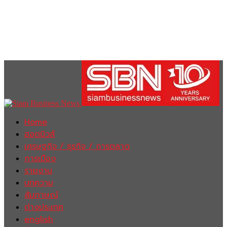
Home
ฮอตนิวส์
เศรษฐกิจ / ธุรกิจ / การตลาด
การเมือง
รายงาน
บทความ
สัมภาษณ์
ต่างประเทศ
english