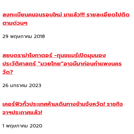
ลงทะเบียนคนจนรอบใหม่ มาแล้ว!!! รายละเอียดไปติด
ตามด่วนๆ
29 พฤษภาคม 2018
สยบดราม่าโบกาตอร์ -กุนขแมร์เปิดมุมมอง
ประวัติศาสตร์ “มวยไทย”อาจมีมาก่อนกำแพงนคร
วัด?
26 มกราคม 2023
เคอร์ฟิวทั่วประเทศห้ามเดินทางข้ามจังหวัด! ราชกิจ
จาฯประกาศแล้ว!
1 พฤษภาคม 2020