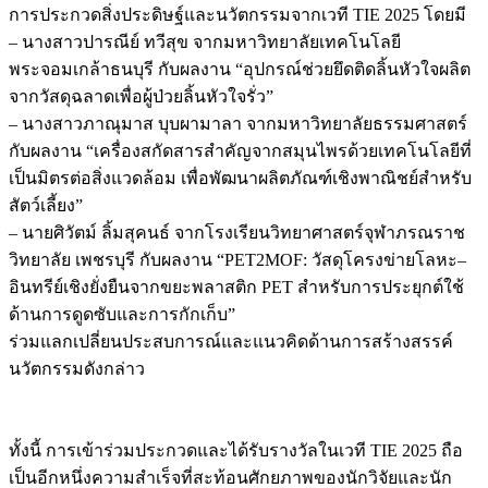
การประกวดสิ่งประดิษฐ์และนวัตกรรมจากเวที TIE 2025 โดยมี
– นางสาวปารณีย์ ทวีสุข จากมหาวิทยาลัยเทคโนโลยี
พระจอมเกล้าธนบุรี กับผลงาน “อุปกรณ์ช่วยยึดติดลิ้นหัวใจผลิต
จากวัสดุฉลาดเพื่อผู้ป่วยลิ้นหัวใจรั่ว”
– นางสาวภาณุมาส บุบผามาลา จากมหาวิทยาลัยธรรมศาสตร์
กับผลงาน “เครื่องสกัดสารสำคัญจากสมุนไพรด้วยเทคโนโลยีที่
เป็นมิตรต่อสิ่งแวดล้อม เพื่อพัฒนาผลิตภัณฑ์เชิงพาณิชย์สำหรับ
สัตว์เลี้ยง”
– นายศิวัตม์ ลิ้มสุคนธ์ จากโรงเรียนวิทยาศาสตร์จุฬาภรณราช
วิทยาลัย เพชรบุรี กับผลงาน “PET2MOF: วัสดุโครงข่ายโลหะ–
อินทรีย์เชิงยั่งยืนจากขยะพลาสติก PET สำหรับการประยุกต์ใช้
ด้านการดูดซับและการกักเก็บ”
ร่วมแลกเปลี่ยนประสบการณ์และแนวคิดด้านการสร้างสรรค์
นวัตกรรมดังกล่าว
ทั้งนี้ การเข้าร่วมประกวดและได้รับรางวัลในเวที TIE 2025 ถือ
เป็นอีกหนึ่งความสำเร็จที่สะท้อนศักยภาพของนักวิจัยและนัก