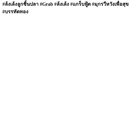
#ล้งเล้งลูกชิ้นปลา #Grab #ล้งเล้ง #แกร็บฟู้ด #มุกรวีหวังเพื่อสุข
#บรรทัดทอง