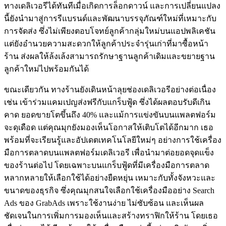
ทางเดลิเวอรีได้ทันทีเมื่อเกิดการล็อกดาวน์ และการเปลี่ยนแปลง
นี้ยังนำมาสู่การรีแบรนด์และพัฒนาบรรจุภัณฑ์ใหม่ที่เหมาะกับ
การจัดส่ง ซึ่งไม่เพียงตอบโจทย์ลูกค้ากลุ่มใหม่บนแอปพลิเคชัน
แต่ยังอำนวยความสะดวกให้ลูกค้าประจำรุ่นเก่าที่มาซื้อหน้า
ร้าน ส่งผลให้ล้งเล้งสามารถรักษาฐานลูกค้าเดิมและขยายฐาน
ลูกค้าใหม่ไปพร้อมกันได้
ขณะเดียวกัน ทางร้านยังเดินหน้าลุยช่องเดลิเวอรีอย่างต่อเนื่อง
เช่น เข้าร่วมแคมเปญส่งฟรีกับแกร็บฟู้ด ซึ่งได้ผลตอบรับดีเกิน
คาด ยอดขายโตขึ้นถึง 40% และแม้การแข่งขันบนแพลตฟอร์ม
จะดุเดือด แต่คุณมุกยังมองเห็นโอกาสให้เติบโตได้อีกมาก เธอ
พร้อมที่จะเรียนรู้และอัปเดตเทคโนโลยีใหม่ๆ อย่างการใช้เครื่อง
มือการตลาดบนแพลตฟอร์มเดลิเวอรี เพื่อนำมาต่อยอดจุดแข็ง
ของร้านต่อไป โดยเฉพาะบนแกร็บฟู้ดที่มีเครื่องมือการตลาด
หลากหลายให้เลือกใช้ได้อย่างยืดหยุ่น เหมาะกับทั้งจังหวะและ
ขนาดของธุรกิจ ซึ่งคุณมุกสนใจเลือกใช้เครื่องมืออย่าง Search
Ads ของ GrabAds เพราะใช้งานง่าย ไม่ซับซ้อน และเห็นผล
ชัดเจนในการเพิ่มการมองเห็นและสร้างทราฟิกให้ร้าน โดยเธอ