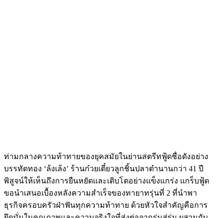
ท่ามกลางความท้าทายของยุคสมัยในย่านสตรีทฟู้ดชื่อดังอย่าง
บรรทัดทอง ‘ล้งเล้ง’ ร้านก๋วยเตี๋ยวลูกชิ้นปลาตำนานกว่า 41 ปี
พิสูจน์ให้เห็นถึงการยืนหยัดและเติบโตอย่างแข็งแกร่ง แกร็บฟู้ด
ขอนำเสนอเบื้องหลังความสำเร็จของทายาทรุ่นที่ 2 ที่นำพา
ธุรกิจครอบครัวฝ่าฟันทุกความท้าทาย ด้วยหัวใจสำคัญคือการ
ยึดมั่นในคุณภาพและความจริงใจที่ส่งต่อจากรุ่นสู่รุ่น ผสานกับ