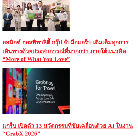
ออนิกซ์ ฮอสพิทาลิตี้ กรุ๊ป จับมือแกร็บ เติมเต็มทุกการ
เดินทางด้วยประสบการณ์ที่มากกว่า ภายใต้แนวคิด
“More of What You Love”
แกร็บ เปิดตัว 13 นวัตกรรมที่ขับเคลื่อนด้วย AI ในงาน
“GrabX 2026”