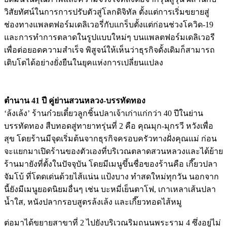
วิสัยทัศน์ในการการปรับตัวสู่โลกดิจิทัล ตั้งแต่การเริ่มขยายสู่
ช่องทางแพลตฟอร์มเดลิเวอรี่กับแกร็บตั้งแต่ก่อนช่วงโควิด-19
และการทำการตลาดในรูปแบบใหม่ๆ บนแพลตฟอร์มเดลิเวอรี
เพื่อต่อยอดความสำเร็จ พิสูจน์ให้เห็นว่าธุรกิจดั้งเดิมก็สามารถ
เติบโตได้อย่างยั่งยืนในยุคแห่งการเปลี่ยนแปลง
ตำนาน 41 ปี คู่ย่านสวนหลวง-บรรทัดทอง
‘ล้งเล้ง’ ร้านก๋วยเตี๋ยวลูกชิ้นปลาเจ้าเก่าแก่กว่า 40 ปีในย่าน
บรรทัดทอง สืบทอดสู่ทายาทรุ่นที่ 2 คือ คุณมุก-มุกรวี หวังเพื่อ
สุข โดยร้านมีจุดเริ่มต้นจากธุรกิจครอบครัวทางฝั่งคุณแม่ ก่อน
จะแยกมาเปิดร้านของตัวเองที่บริเวณตลาดสวนหลวงและได้ย้าย
ร้านมายังที่ตั้งในปัจจุบัน โดยมีเมนูขึ้นชื่อของร้านคือ เกี๊ยวปลา
จัมโบ้ ที่โดดเด่นด้วยไส้แน่น แป้งบาง ทำสดใหม่ทุกวัน นอกจาก
นี้ยังมีเมนูยอดนิยมอื่นๆ เช่น บะหมี่เย็นตาโฟ, เกาเหลาเส้นปลา
น้ำใส, หนังปลากรอบสูตรล้งเล้ง และเกี๊ยวทอดไส้หมู
ต่อมาได้ขยายสาขาที่ 2 ไปยังบริเวณริมถนนพระราม 4 ซึ่งอยู่ไม่