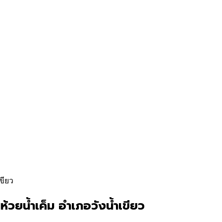
ขียว
้วยน้ำเค็ม อำเภอวังน้ำเขียว