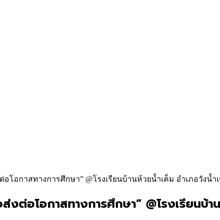
อส่งต่อโอกาสทางการศึกษา” @โรงเรียนบ้านห้วยน้ำเค็ม อำเภอวังน้ำเ
ื่อส่งต่อโอกาสทางการศึกษา” @โรงเรียนบ้านห