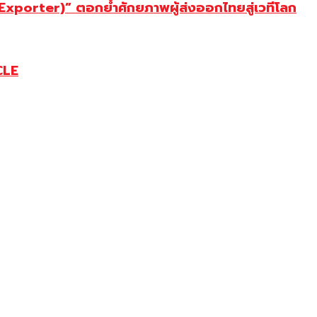
porter)” ตอกย้ำศักยภาพผู้ส่งออกไทยสู่เวทีโลก
CLE