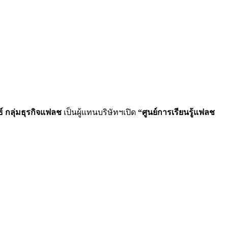
ธ์ กลุ่มธุรกิจแฟลช
เป็นผู้แทนบริษัทฯเปิด
“
ศูนย์การเรียนรู้
แฟลช