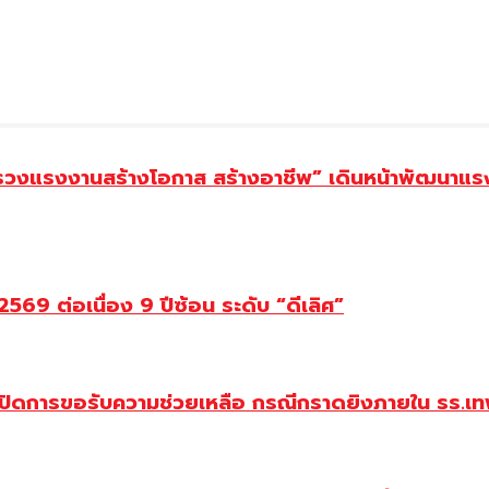
ทรวงแรงงานสร้างโอกาส สร้างอาชีพ” เดินหน้าพัฒนาแรง
69 ต่อเนื่อง 9 ปีซ้อน ระดับ “ดีเลิศ”
ปิดการขอรับความช่วยเหลือ กรณีกราดยิงภายใน รร.เทพ